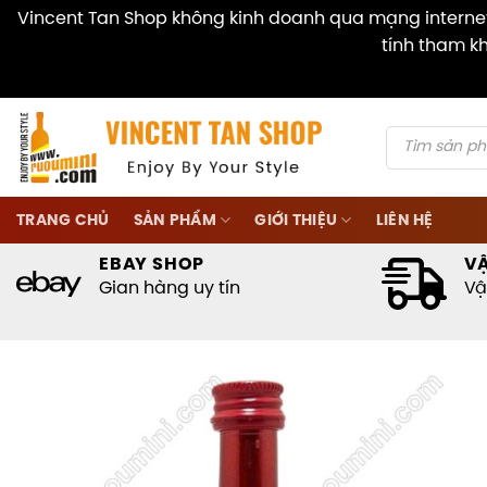
Vincent Tan Shop không kinh doanh qua mạng internet 
tính tham kh
Skip
to
content
Products
search
TRANG CHỦ
SẢN PHẨM
GIỚI THIỆU
LIÊN HỆ
EBAY SHOP
V
Gian hàng uy tín
Vậ