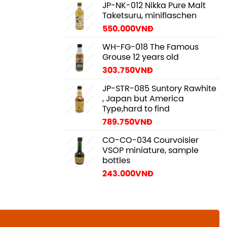
JP-NK-012 Nikka Pure Malt
Taketsuru, miniflaschen
550.000
VNĐ
WH-FG-018 The Famous
Grouse 12 years old
303.750
VNĐ
JP-STR-085 Suntory Rawhite
, Japan but America
Type,hard to find
789.750
VNĐ
CO-CO-034 Courvoisier
VSOP miniature, sample
bottles
243.000
VNĐ