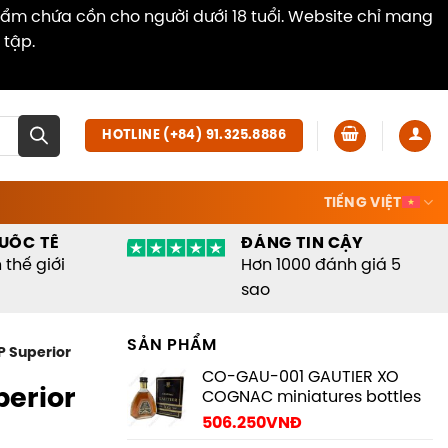
hẩm chứa cồn cho người dưới 18 tuổi. Website chỉ mang
 tập.
Dismiss
HOTLINE (+84) 91.325.8886
TIẾNG VIỆT
UỐC TẾ
ĐÁNG TIN CẬY
thế giới
Hơn 1000 đánh giá 5
sao
SẢN PHẨM
 Superior
CO-GAU-001 GAUTIER XO
erior
COGNAC miniatures bottles
506.250
VNĐ