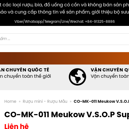
các loại rượu, bia, đồ uống có cồn và không bán sản p
ảo và cung cấp thông tin về sản phẩm, giới thiệu bộ sưu
Viber/Whatsapp/Telegram/Line/Wechat: +84-91325-8886
ẬN CHUYỂN QUỐC TẾ
VẬN CHUYỂN Q
n chuyển toàn thế giới
Vận chuyển toàn 
Home
»
Rượu mini - Rượu Mẫu
»
CO-MK-011 Meukow V.S.O.P
CO-MK-011 Meukow V.S.O.P Sup
Liên hệ