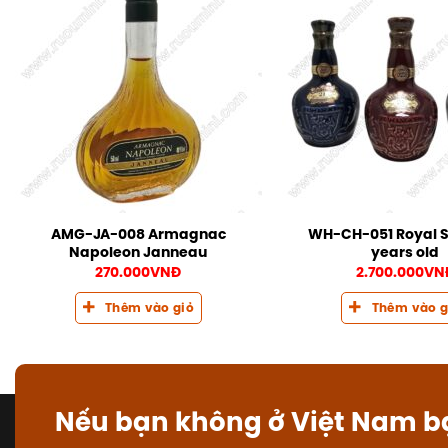
AMG-JA-008 Armagnac
WH-CH-051 Royal S
Napoleon Janneau
years old
270.000
VNĐ
2.700.000
VN
Thêm vào giỏ
Thêm vào g
Nếu bạn không ở Việt Nam b