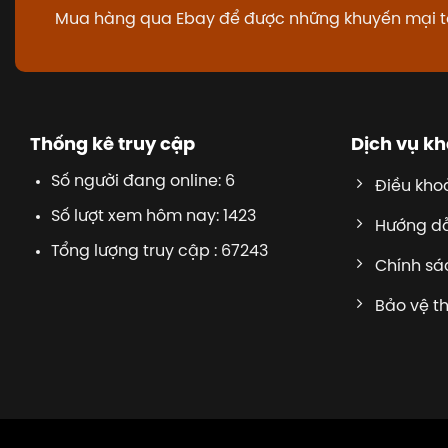
Mua hàng qua Ebay để được những khuyến mại t
Thống kê truy cập
Dịch vụ k
Số người đang online: 6
Điều kho
Số lượt xem hôm nay: 1423
Hướng d
Tổng lượng truy cập : 67243
Chính sác
Bảo vệ t