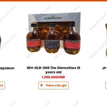
WH-GLR-008 The Glenrothes 18
Napoleon
JP
years old
Đ
1.350.000
VNĐ
iỏ
Thêm vào giỏ