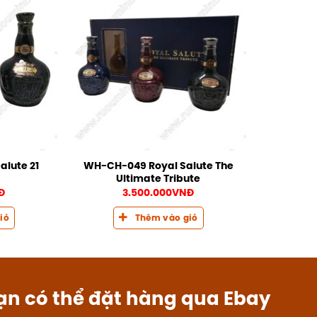
alute 21
WH-CH-049 Royal Salute The
Ultimate Tribute
Đ
3.500.000
VNĐ
iỏ
Thêm vào giỏ
ạn có thể đặt hàng qua Ebay