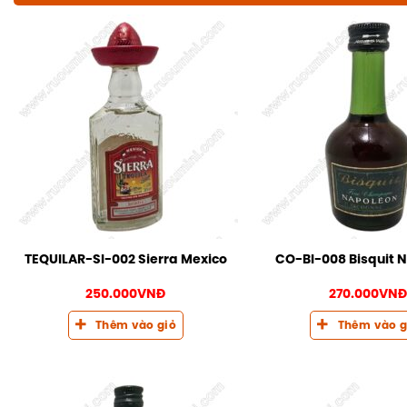
TEQUILAR-SI-002 Sierra Mexico
CO-BI-008 Bisquit 
250.000
VNĐ
270.000
VN
Thêm vào giỏ
Thêm vào g