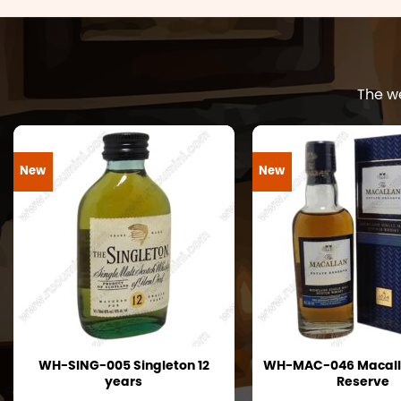
The w
New
New
WH-SING-005 Singleton 12
WH-MAC-046 Macall
years
Reserve