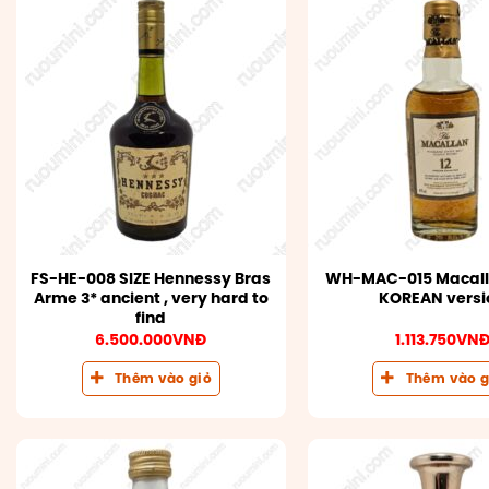
FS-HE-008 SIZE Hennessy Bras
WH-MAC-015 Macalla
Arme 3* ancient , very hard to
KOREAN versi
find
6.500.000
VNĐ
1.113.750
VN
Thêm vào giỏ
Thêm vào g