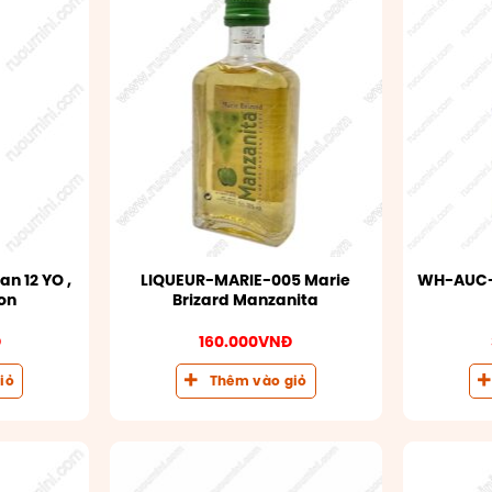
n 12 YO ,
LIQUEUR-MARIE-005 Marie
WH-AUC-
on
Brizard Manzanita
Đ
160.000
VNĐ
iỏ
Thêm vào giỏ