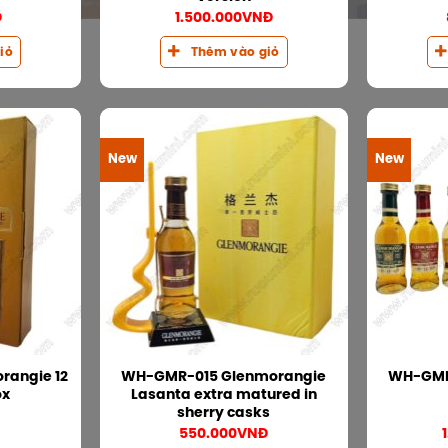
Đ
1.500.000
VNĐ
iỏ
Thêm vào giỏ
New
New
angie 12
WH-GMR-015 Glenmorangie
WH-GMR
ox
Lasanta extra matured in
sherry casks
Đ
550.000
VNĐ