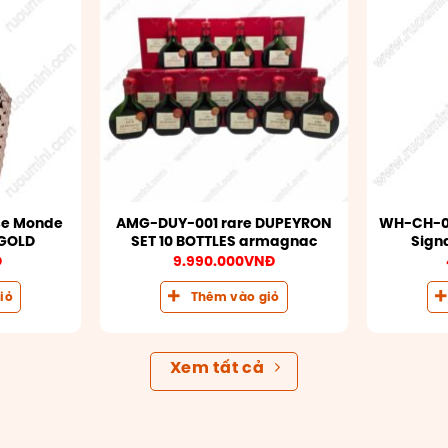
se Monde
AMG-DUY-001 rare DUPEYRON
WH-CH-05
 GOLD
SET 10 BOTTLES armagnac
Signa
Đ
9.990.000
VNĐ
iỏ
Thêm vào giỏ
Xem tất cả