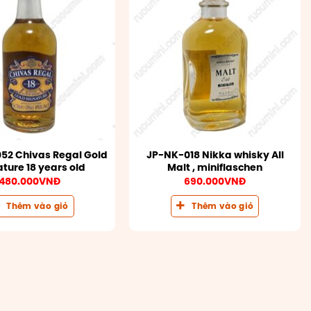
2 Chivas Regal Gold
JP-NK-018 Nikka whisky All
ture 18 years old
Malt , miniflaschen
480.000
VNĐ
690.000
VNĐ
Thêm vào giỏ
Thêm vào giỏ