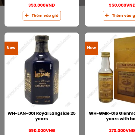
350.000
VNĐ
950.000
VN
Thêm vào giỏ
Thêm vào g
New
New
WH-LAN-001 Royal Langside 25
WH-GMR-016 Glenmor
years
years with b
590.000
VNĐ
270.000
VN