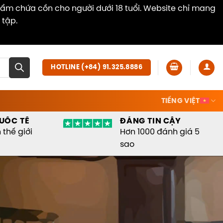
hẩm chứa cồn cho người dưới 18 tuổi. Website chỉ mang
 tập.
Dismiss
HOTLINE (+84) 91.325.8886
TIẾNG VIỆT
UỐC TẾ
ĐÁNG TIN CẬY
thế giới
Hơn 1000 đánh giá 5
sao