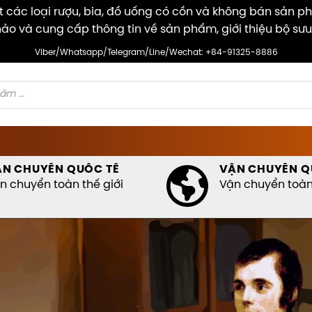
các loại rượu, bia, đồ uống có cồn và không bán sản p
ảo và cung cấp thông tin về sản phẩm, giới thiệu bộ sưu
Viber/Whatsapp/Telegram/Line/Wechat: +84-91325-8886
ẬN CHUYỂN QUỐC TẾ
VẬN CHUYỂN Q
n chuyển toàn thế giới
Vận chuyển toàn 