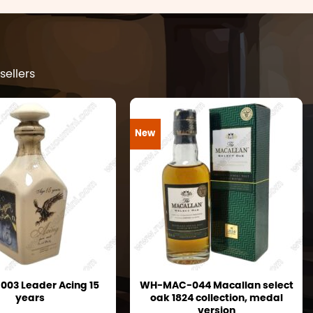
ellers
New
03 Leader Acing 15
WH-MAC-044 Macallan select
years
oak 1824 collection, medal
version