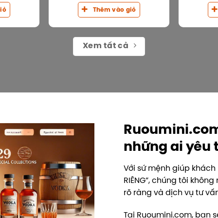
iỏ
Thêm vào giỏ
Xem tất cả
Ruoumini.com 
những ai yêu 
Với sứ mệnh giúp khác
RIÊNG”, chúng tôi không
rõ ràng và dịch vụ tư v
Tại Ruoumini.com, bạn 