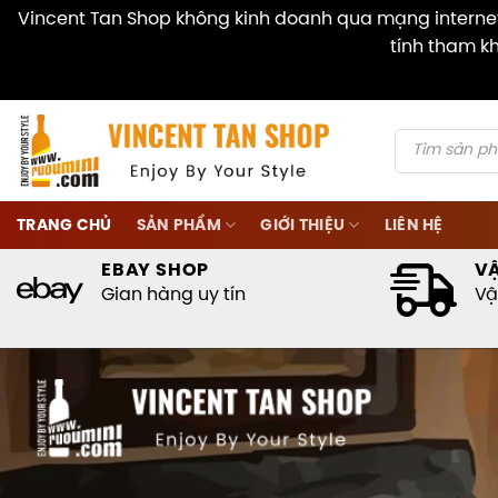
Vincent Tan Shop không kinh doanh qua mạng internet 
tính tham kh
Skip
to
content
Products
search
TRANG CHỦ
SẢN PHẨM
GIỚI THIỆU
LIÊN HỆ
EBAY SHOP
V
Gian hàng uy tín
Vậ