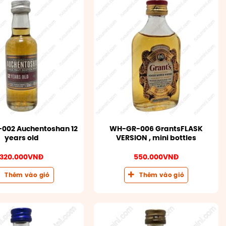
002 Auchentoshan 12
WH-GR-006 GrantsFLASK
years old
VERSION , mini bottles
320.000
VNĐ
550.000
VNĐ
Thêm vào giỏ
Thêm vào giỏ