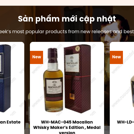
Sản phẩm mới cập nhật
eek’s most popular products from new releases and bests
New
New
an Estate
WH-MAC-045 Macallan
WH-LD-0
Whisky Maker’s Edition , Medal
version