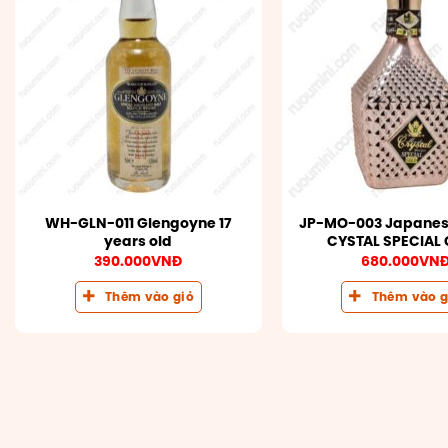
WH-GLN-011 Glengoyne 17
JP-MO-003 Japane
years old
CYSTAL SPECIAL
390.000
VNĐ
680.000
VN
Thêm vào giỏ
Thêm vào g