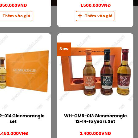
850.000
VNĐ
1.500.000
VNĐ
Thêm vào giỏ
Thêm vào giỏ
New
-014 Glenmorangie
WH-GMR-013 Glenmorangie
set
12-14-15 years Set
1.450.000
VNĐ
2.400.000
VNĐ