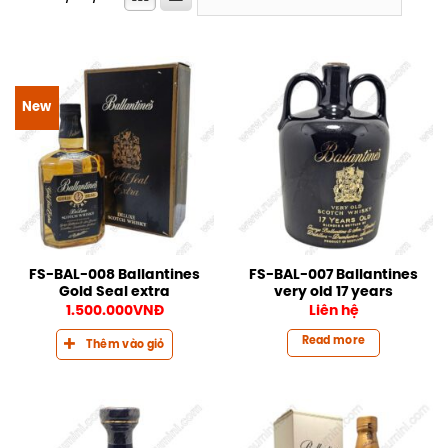
New
FS-BAL-008 Ballantines
FS-BAL-007 Ballantines
Gold Seal extra
very old 17 years
1.500.000
VNĐ
Liên hệ
Read more
Thêm vào giỏ