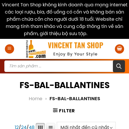
Vincent Tan Shop không kinh doanh qua mạng internet
các loại rượu, bia, đồ uống có cồn và không bán sản
phẩm chứa cồn cho người dưới 18 tuổi. Website chỉ
mang tính tham khảo và cung cấp thông tin về sản
phẩm, giới thiệu bộ sưu tập.
Dismiss
Skip
to
content
Products
search
FS-BAL-BALLANTINES
Home
»
FS-BAL-BALLANTINES
FILTER
12
/
24
/
48