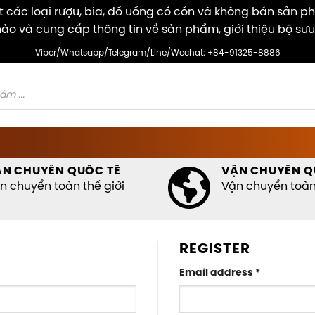
các loại rượu, bia, đồ uống có cồn và không bán sản p
ảo và cung cấp thông tin về sản phẩm, giới thiệu bộ sưu
Viber/Whatsapp/Telegram/Line/Wechat: +84-91325-8886
ẬN CHUYỂN QUỐC TẾ
VẬN CHUYỂN Q
n chuyển toàn thế giới
Vận chuyển toàn 
REGISTER
Required
Email address
*