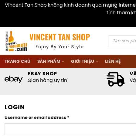
Vincent Tan Shop không kinh doanh qua mạng internet 
tính tham kh
Skip
to
content
Products
search
TRANG CHỦ
SẢN PHẨM
GIỚI THIỆU
LIÊN HỆ
EBAY SHOP
V
Gian hàng uy tín
Vậ
LOGIN
Required
Username or email address
*