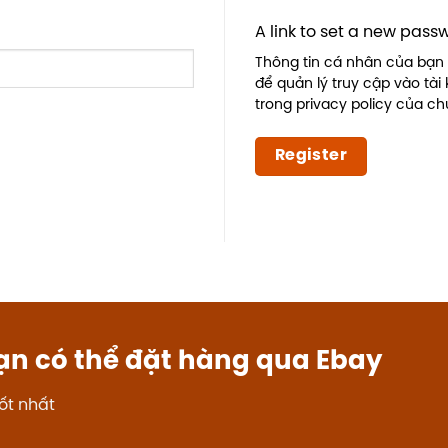
A link to set a new pass
Thông tin cá nhân của bạn 
để quản lý truy cập vào tà
trong
privacy policy
của chú
Register
ạn có thể đặt hàng qua Ebay
ốt nhất