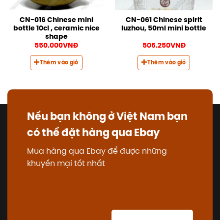
CN-016 Chinese mini
CN-061 Chinese spirit
bottle 10cl , ceramic nice
luzhou, 50ml mini bottle
shape
550.000
VNĐ
506.250
VNĐ
Thêm vào giỏ
Thêm vào giỏ
Nếu bạn không ở Việt Nam bạn
có thể đặt hàng qua Ebay
Mua hàng qua Ebay để được những
khuyến mại tốt nhất