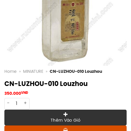
Home
»
MINIATURE
»
CN-LUZHOU-010 Louzhou
CN-LUZHOU-010 Louzhou
350.000
VNĐ
CN-LUZHOU-010 Louzhou quantity
Thêm Vào Giỏ