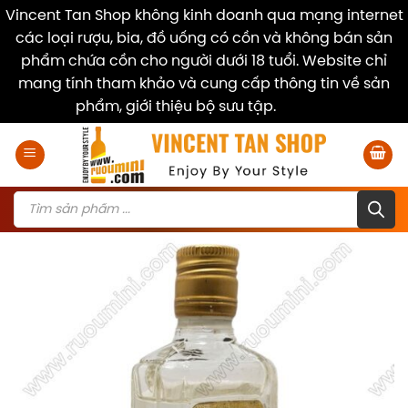
Vincent Tan Shop không kinh doanh qua mạng internet
các loại rượu, bia, đồ uống có cồn và không bán sản
phẩm chứa cồn cho người dưới 18 tuổi. Website chỉ
mang tính tham khảo và cung cấp thông tin về sản
phẩm, giới thiệu bộ sưu tập.
Dismiss
Skip
to
content
Products
search