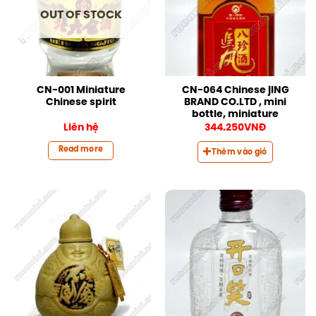
OUT OF STOCK
CN-001 Miniature
CN-064 Chinese jING
Chinese spirit
BRAND CO.LTD , mini
bottle, miniature
Liên hệ
344.250
VNĐ
Read more
Thêm vào giỏ