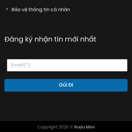
Bảo vệ thông tin cá nhân
Đăng ký nhận tin mới nhất
*
E
E
E
m
m
m
a
a
a
i
i
i
l
l
Gửi Đi
l
*
E
m
a
i
l
Copyright 2026 ©
Rượu Mini