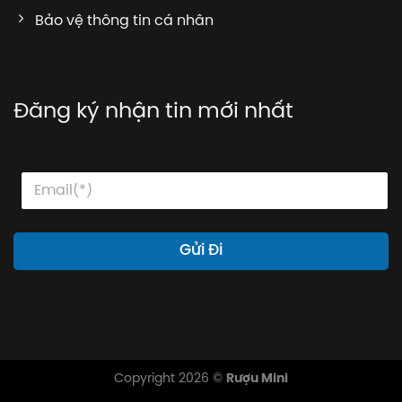
Bảo vệ thông tin cá nhân
Đăng ký nhận tin mới nhất
E
E
E
m
m
m
a
a
a
i
i
i
l
l
l
Gửi Đi
E
*
m
a
i
l
*
Copyright 2026 ©
Rượu Mini