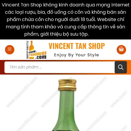
Vincent Tan Shop không kinh doanh qua mạng internet
các loại rượu, bia, đồ uống có cồn và không bán sản
phẩm chứa cồn cho người dưới 18 tuổi. Website chỉ
mang tính tham khảo và cung cấp thông tin về sản
phẩm, giới thiệu bộ sưu tập.
Dismiss
Skip
to
content
Products
search