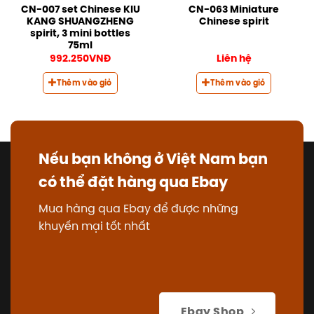
CN-007 set Chinese KIU
CN-063 Miniature
KANG SHUANGZHENG
Chinese spirit
spirit, 3 mini bottles
75ml
992.250
VNĐ
Liên hệ
Thêm vào giỏ
Thêm vào giỏ
Nếu bạn không ở Việt Nam bạn
có thể đặt hàng qua Ebay
Mua hàng qua Ebay để được những
khuyến mại tốt nhất
Ebay Shop