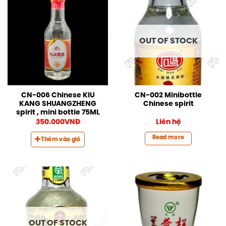
OUT OF STOCK
CN-006 Chinese KIU
CN-002 Minibottle
KANG SHUANGZHENG
Chinese spirit
spirit , mini bottle 75ML
350.000
VNĐ
Liên hệ
Read more
Thêm vào giỏ
OUT OF STOCK