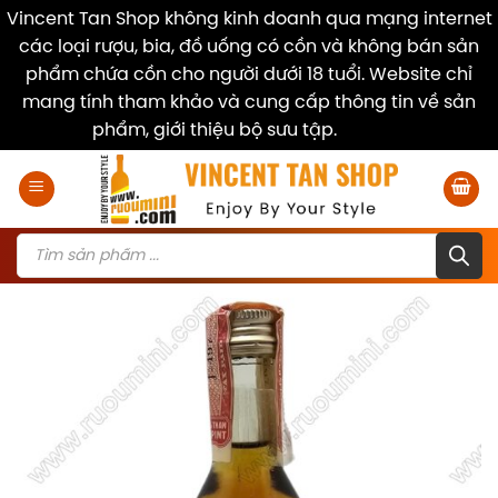
Vincent Tan Shop không kinh doanh qua mạng internet
các loại rượu, bia, đồ uống có cồn và không bán sản
phẩm chứa cồn cho người dưới 18 tuổi. Website chỉ
mang tính tham khảo và cung cấp thông tin về sản
phẩm, giới thiệu bộ sưu tập.
Dismiss
Skip
to
content
Products
search