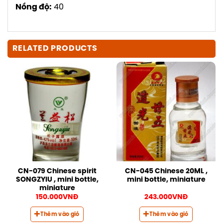
Nồng độ:
40
RELATED PRODUCTS
CN-079 Chinese spirit
CN-045 Chinese 20ML ,
SONGZYIU , mini bottle,
mini bottle, miniature
miniature
150.000
VNĐ
243.000
VNĐ
Thêm vào giỏ
Thêm vào giỏ