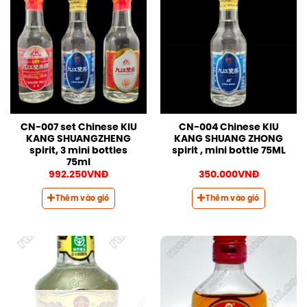
CN-007 set Chinese KIU
CN-004 Chinese KIU
KANG SHUANGZHENG
KANG SHUANG ZHONG
spirit, 3 mini bottles
spirit , mini bottle 75ML
75ml
992.250
VNĐ
350.000
VNĐ
Thêm vào giỏ
Thêm vào giỏ