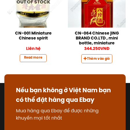
OUT OF STOCK
CN-001 Miniature
CN-064 Chinese jING
Chinese spirit
BRAND CO.LTD , mini
bottle, miniature
Liên hệ
344.250
VNĐ
Read more
Thêm vào giỏ
Nếu bạn không ở Việt Nam bạn
có thể đặt hàng qua Ebay
Mua hàng qua Ebay để được những
khuyến mại tốt nhất