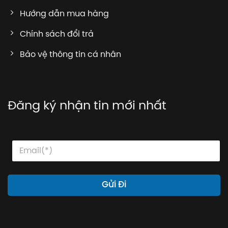
Hướng dẫn mua hàng
Chính sách đổi trả
Bảo vệ thông tin cá nhân
Đăng ký nhận tin mới nhất
*
E
E
E
m
m
m
a
a
a
i
i
i
l
l
Gửi Đi
l
*
*