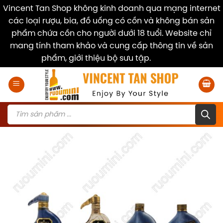
Vincent Tan Shop không kinh doanh qua mạng internet
các loại rượu, bia, đồ uống có cồn và không bán sản
phẩm chứa cồn cho người dưới 18 tuổi. Website chỉ
mang tính tham khảo và cung cấp thông tin về sản
phẩm, giới thiệu bộ sưu tập.
Dismiss
Skip
to
content
Products
search