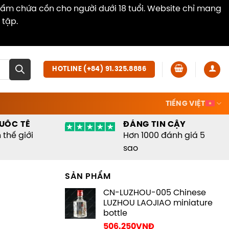
hẩm chứa cồn cho người dưới 18 tuổi. Website chỉ mang
 tập.
Dismiss
HOTLINE (+84) 91.325.8886
TIẾNG VIỆT
UỐC TẾ
ĐÁNG TIN CẬY
thế giới
Hơn 1000 đánh giá 5
sao
SẢN PHẨM
CN-LUZHOU-005 Chinese
LUZHOU LAOJIAO miniature
bottle
506.250
VNĐ