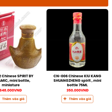
 Chinese SPIRIT BY
CN-006 Chinese KIU KANG
MIC, mini bottle,
SHUANGZHENG spirit , mini
miniature
bottle 75ML
648.000
VNĐ
350.000
VNĐ
Thêm vào giỏ
Thêm vào giỏ