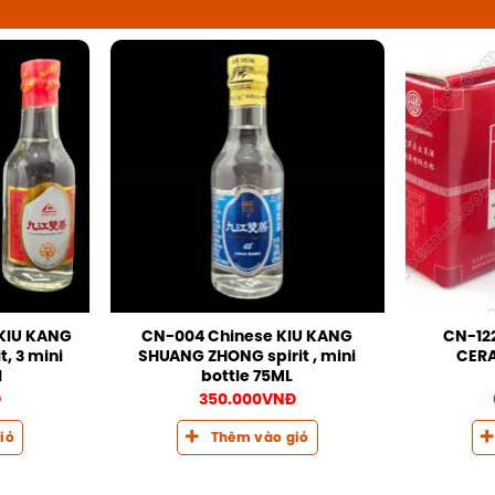
 KIU KANG
CN-004 Chinese KIU KANG
CN-122
, 3 mini
SHUANG ZHONG spirit , mini
CERA
l
bottle 75ML
Đ
350.000
VNĐ
iỏ
Thêm vào giỏ