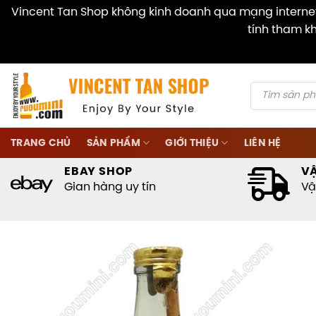
Vincent Tan Shop không kinh doanh qua mạng internet 
tính tham kh
Skip
to
content
Products
search
TRANG CHỦ
SẢN PHẨM
GIỚI THIỆU
LIÊN HỆ
EBAY SHOP
V
Gian hàng uy tín
Vậ