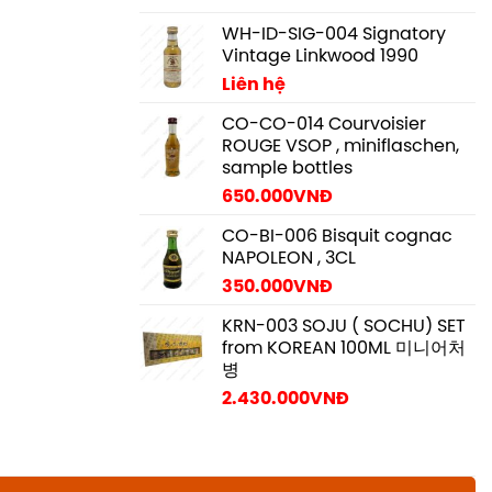
WH-ID-SIG-004 Signatory
Vintage Linkwood 1990
Liên hệ
CO-CO-014 Courvoisier
ROUGE VSOP , miniflaschen,
sample bottles
650.000
VNĐ
CO-BI-006 Bisquit cognac
NAPOLEON , 3CL
350.000
VNĐ
KRN-003 SOJU ( SOCHU) SET
from KOREAN 100ML 미니어처
병
2.430.000
VNĐ