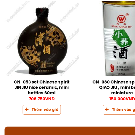
CN-053 set Chinese spirit
CN-080 Chinese spi
JINJIU nice ceramic, mini
QIAO JIU , mini b
bottles 60ml
miniature
708.750
VNĐ
150.000
VNĐ
Thêm vào giỏ
Thêm vào g