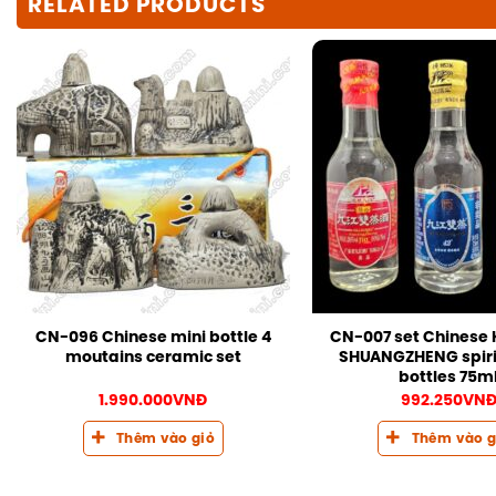
RELATED PRODUCTS
CN-096 Chinese mini bottle 4
CN-007 set Chinese
moutains ceramic set
SHUANGZHENG spirit
bottles 75m
1.990.000
VNĐ
992.250
VN
Thêm vào giỏ
Thêm vào g