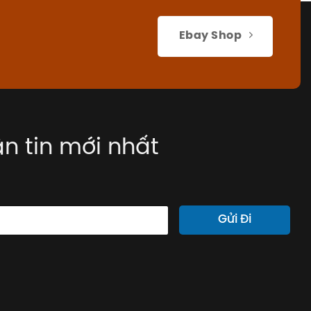
Ebay Shop
n tin mới nhất
Gửi Đi