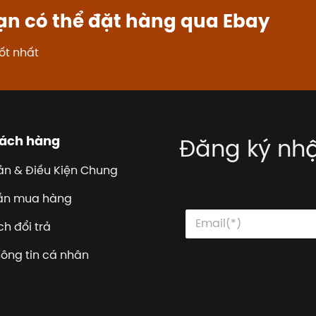
ạn có thể đặt hàng qua Ebay
ốt nhất
hách hàng
Đăng ký nhậ
ản & Điều Kiện Chung
ẫn mua hàng
E
E
E
m
m
h đổi trả
m
a
a
a
i
i
i
hông tin cá nhân
l
l
l
*
*
*