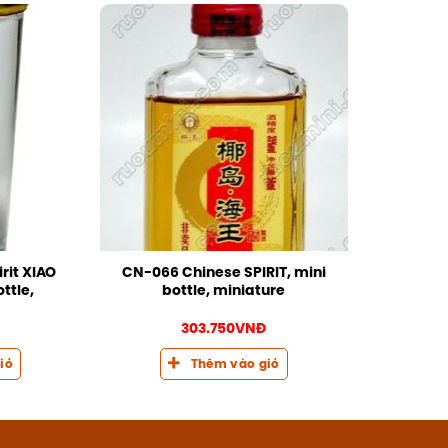
rit XIAO
CN-066 Chinese SPIRIT, mini
ottle,
bottle, miniature
303.750
VNĐ
iỏ
Thêm vào giỏ