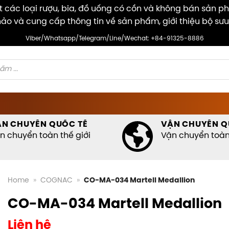
các loại rượu, bia, đồ uống có cồn và không bán sản p
ảo và cung cấp thông tin về sản phẩm, giới thiệu bộ sưu
Viber/Whatsapp/Telegram/Line/Wechat: +84-91325-8886
ẬN CHUYỂN QUỐC TẾ
VẬN CHUYỂN Q
n chuyển toàn thế giới
Vận chuyển toàn 
Home
»
COGNAC
»
CO-MA-034 Martell Medallion
CO-MA-034 Martell Medallion
Liên hệ