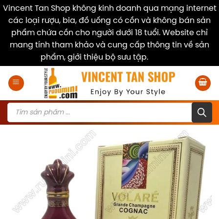
Vincent Tan Shop không kinh doanh qua mạng internet
các loại rượu, bia, đồ uống có cồn và không bán sản
phẩm chứa cồn cho người dưới 18 tuổi. Website chỉ
mang tính tham khảo và cung cấp thông tin về sản
phẩm, giới thiệu bộ sưu tập.
Dismiss
Skip
to
content
Products
search