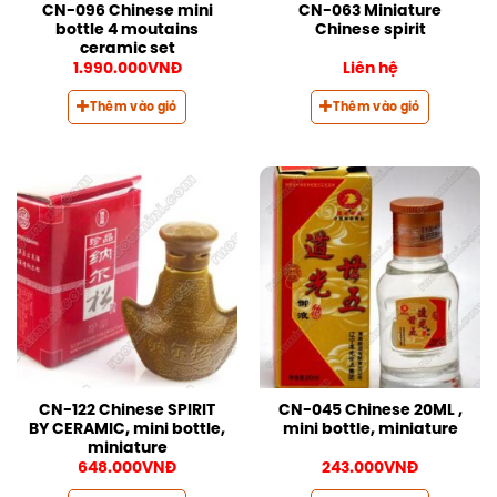
CN-096 Chinese mini
CN-063 Miniature
bottle 4 moutains
Chinese spirit
ceramic set
1.990.000
VNĐ
Liên hệ
Thêm vào giỏ
Thêm vào giỏ
CN-122 Chinese SPIRIT
CN-045 Chinese 20ML ,
BY CERAMIC, mini bottle,
mini bottle, miniature
miniature
648.000
VNĐ
243.000
VNĐ