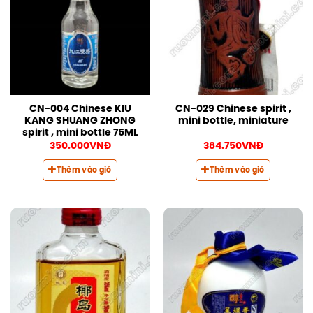
CN-004 Chinese KIU
CN-029 Chinese spirit ,
KANG SHUANG ZHONG
mini bottle, miniature
spirit , mini bottle 75ML
350.000
VNĐ
384.750
VNĐ
Thêm vào giỏ
Thêm vào giỏ