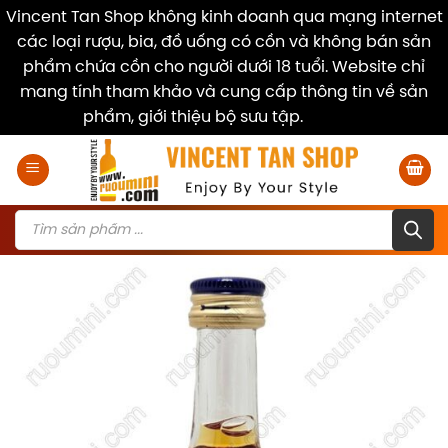
Vincent Tan Shop không kinh doanh qua mạng internet
các loại rượu, bia, đồ uống có cồn và không bán sản
phẩm chứa cồn cho người dưới 18 tuổi. Website chỉ
mang tính tham khảo và cung cấp thông tin về sản
phẩm, giới thiệu bộ sưu tập.
Dismiss
Skip
to
content
Products
search