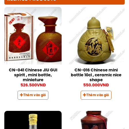
CN-041 Chinese JIU GUI
CN-016 Chinese mini
spirit , mini bottle,
bottle 10cl , ceramic nice
miniature
shape
526.500
VNĐ
550.000
VNĐ
Thêm vào giỏ
Thêm vào giỏ