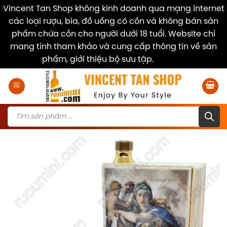
Vincent Tan Shop không kinh doanh qua mạng internet
các loại rượu, bia, đồ uống có cồn và không bán sản
phẩm chứa cồn cho người dưới 18 tuổi. Website chỉ
mang tính tham khảo và cung cấp thông tin về sản
phẩm, giới thiệu bộ sưu tập.
Dismiss
Skip
to
content
Products
search