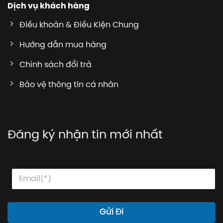
Dịch vụ khách hàng
Điều khoản & Điều Kiện Chung
Hướng dẫn mua hàng
Chính sách đổi trả
Bảo vệ thông tin cá nhân
Đăng ký nhận tin mới nhất
E
E
E
m
m
m
a
a
a
i
i
i
l
l
l
Gửi Đi
E
*
m