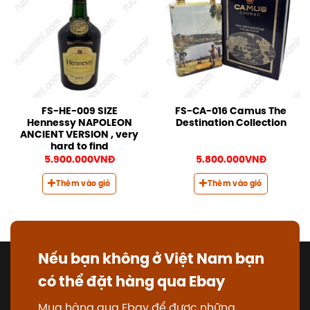
FS-HE-009 SIZE
FS-CA-016 Camus The
Hennessy NAPOLEON
Destination Collection
ANCIENT VERSION , very
hard to find
5.900.000
VNĐ
5.800.000
VNĐ
Thêm vào giỏ
Thêm vào giỏ
Nếu bạn không ở Việt Nam bạn
có thể đặt hàng qua Ebay
Mua hàng qua Ebay để được những