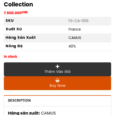
Collection
7.500.000
VNĐ
SKU
FS-CA-006
Xuất Xứ
France
Hãng Sản Xuất
CAMUS
Nồng Độ
40%
In stock
Thêm Vào Giỏ
Buy Now
DESCRIPTION
Hãng sản xuất:
CAMUS