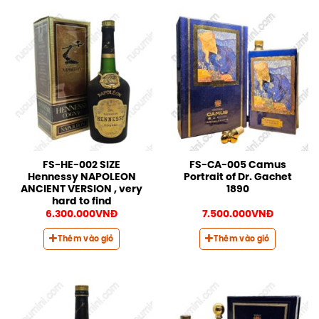
FS-HE-002 SIZE
FS-CA-005 Camus
Hennessy NAPOLEON
Portrait of Dr. Gachet
ANCIENT VERSION , very
1890
hard to find
6.300.000
VNĐ
7.500.000
VNĐ
Thêm vào giỏ
Thêm vào giỏ