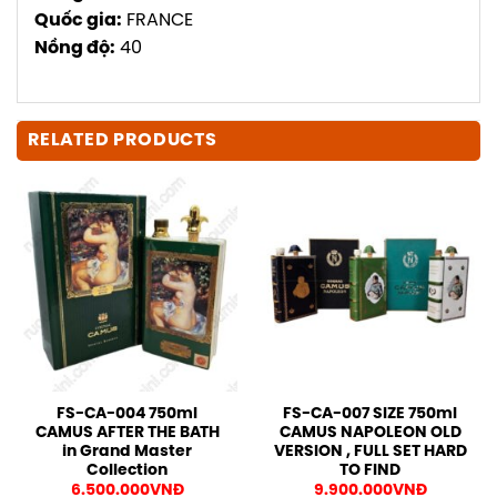
Quốc gia:
FRANCE
Nồng độ:
40
RELATED PRODUCTS
FS-CA-004 750ml
FS-CA-007 SIZE 750ml
CAMUS AFTER THE BATH
CAMUS NAPOLEON OLD
in Grand Master
VERSION , FULL SET HARD
Collection
TO FIND
6.500.000
VNĐ
9.900.000
VNĐ