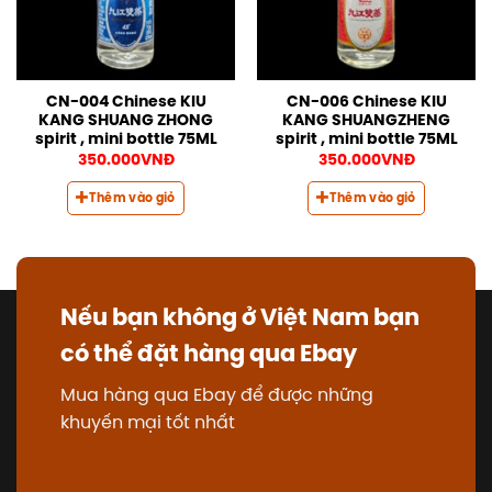
CN-004 Chinese KIU
CN-006 Chinese KIU
KANG SHUANG ZHONG
KANG SHUANGZHENG
spirit , mini bottle 75ML
spirit , mini bottle 75ML
350.000
VNĐ
350.000
VNĐ
Thêm vào giỏ
Thêm vào giỏ
Nếu bạn không ở Việt Nam bạn
có thể đặt hàng qua Ebay
Mua hàng qua Ebay để được những
khuyến mại tốt nhất