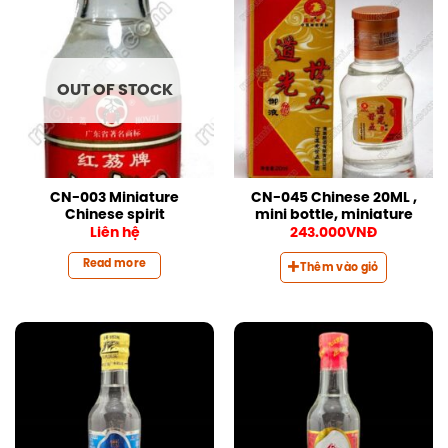
OUT OF STOCK
CN-003 Miniature
CN-045 Chinese 20ML ,
Chinese spirit
mini bottle, miniature
Liên hệ
243.000
VNĐ
Read more
Thêm vào giỏ