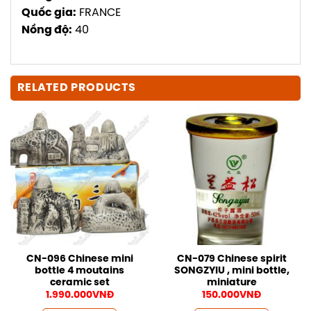
Quốc gia:
FRANCE
Nồng độ:
40
RELATED PRODUCTS
CN-096 Chinese mini
CN-079 Chinese spirit
bottle 4 moutains
SONGZYIU , mini bottle,
ceramic set
miniature
1.990.000
VNĐ
150.000
VNĐ