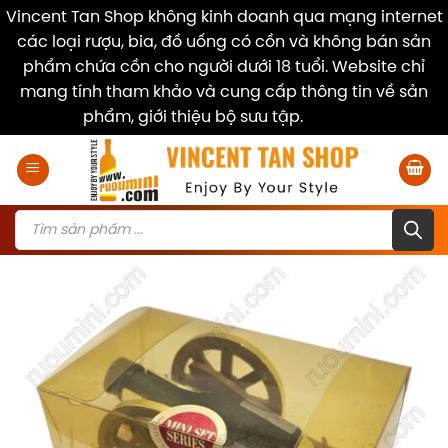
Vincent Tan Shop không kinh doanh qua mạng internet
các loại rượu, bia, đồ uống có cồn và không bán sản
phẩm chứa cồn cho người dưới 18 tuổi. Website chỉ
mang tính tham khảo và cung cấp thông tin về sản
phẩm, giới thiệu bộ sưu tập.
Dismiss
Skip
to
content
Products
search