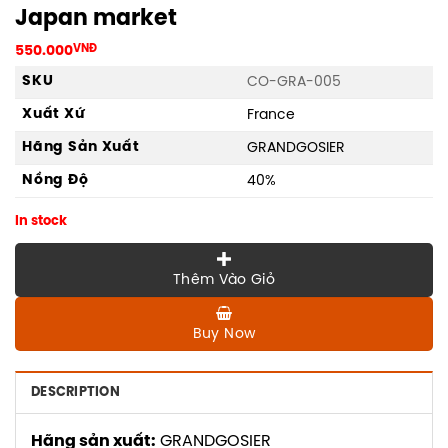
Japan market
550.000
VNĐ
SKU
CO-GRA-005
Xuất Xứ
France
Hãng Sản Xuất
GRANDGOSIER
Nồng Độ
40%
In stock
Thêm Vào Giỏ
Buy Now
DESCRIPTION
Hãng sản xuất:
GRANDGOSIER