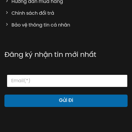
Hướng dẫn mua hàng
Chính sách đổi trả
Bảo vệ thông tin cá nhân
Đăng ký nhận tin mới nhất
E
*
E
m
E
m
a
m
a
i
a
i
l
i
l
Gửi Đi
l
*
E
m
a
i
l