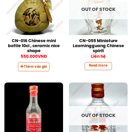
OUT OF STOCK
CN-016 Chinese mini
CN-055 Miniature
bottle 10cl , ceramic nice
Laomingguang Chinese
shape
spirit
550.000
VNĐ
Liên hệ
Read more
Thêm vào giỏ
OUT OF STOCK