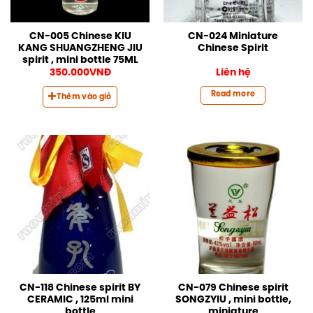
CN-005 Chinese KIU
CN-024 Miniature
KANG SHUANGZHENG JIU
Chinese Spirit
spirit , mini bottle 75ML
350.000
VNĐ
Liên hệ
Read more
Thêm vào giỏ
CN-118 Chinese spirit BY
CN-079 Chinese spirit
CERAMIC , 125ml mini
SONGZYIU , mini bottle,
bottle
miniature