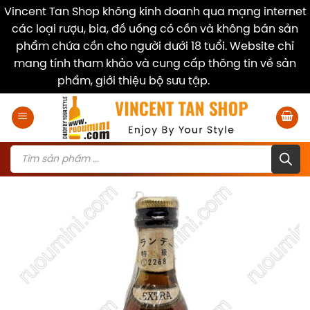
Vincent Tan Shop không kinh doanh qua mạng internet
các loại rượu, bia, đồ uống có cồn và không bán sản
phẩm chứa cồn cho người dưới 18 tuổi. Website chỉ
mang tính tham khảo và cung cấp thông tin về sản
phẩm, giới thiệu bộ sưu tập.
Dismiss
Skip
to
content
Products
search