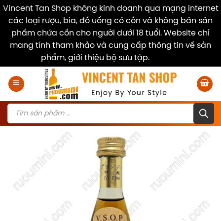
Vincent Tan Shop không kinh doanh qua mạng internet
các loại rượu, bia, đồ uống có cồn và không bán sản
phẩm chứa cồn cho người dưới 18 tuổi. Website chỉ
mang tính tham khảo và cung cấp thông tin về sản
phẩm, giới thiệu bộ sưu tập.
Dismiss
Skip
to
content
Products
search