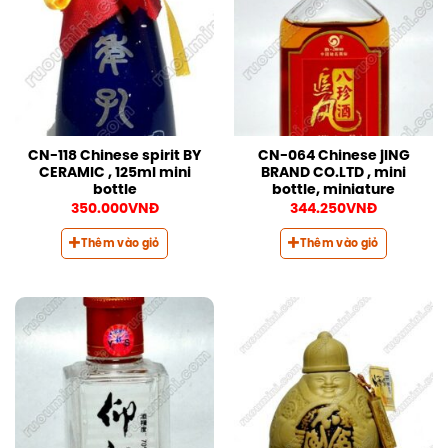
CN-118 Chinese spirit BY
CN-064 Chinese jING
CERAMIC , 125ml mini
BRAND CO.LTD , mini
bottle
bottle, miniature
350.000
VNĐ
344.250
VNĐ
Thêm vào giỏ
Thêm vào giỏ