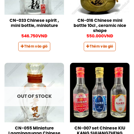
CN-033 Chinese spirit ,
CN-016 Chinese mini
mini bottle, miniature
bottle 10cl , ceramic nice
shape
546.750
VNĐ
550.000
VNĐ
Thêm vào giỏ
Thêm vào giỏ
OUT OF STOCK
CN-055 Miniature
CN-007 set Chinese KIU
Laomingguang Chinese
KANG SHUANGZHENG