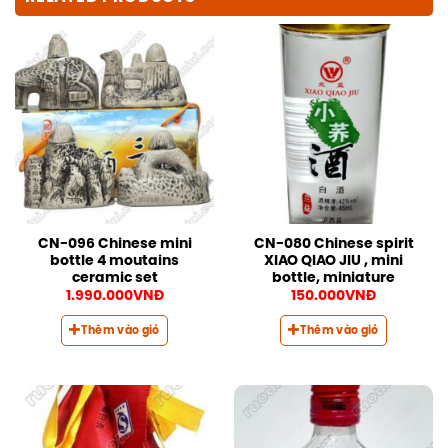
CN-096 Chinese mini
CN-080 Chinese spirit
bottle 4 moutains
XIAO QIAO JIU , mini
ceramic set
bottle, miniature
1.990.000
VNĐ
150.000
VNĐ
Thêm vào giỏ
Thêm vào giỏ