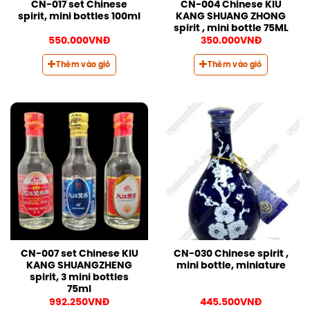
CN-017 set Chinese
CN-004 Chinese KIU
spirit, mini bottles 100ml
KANG SHUANG ZHONG
spirit , mini bottle 75ML
550.000
VNĐ
350.000
VNĐ
Thêm vào giỏ
Thêm vào giỏ
CN-007 set Chinese KIU
CN-030 Chinese spirit ,
KANG SHUANGZHENG
mini bottle, miniature
spirit, 3 mini bottles
75ml
992.250
VNĐ
445.500
VNĐ