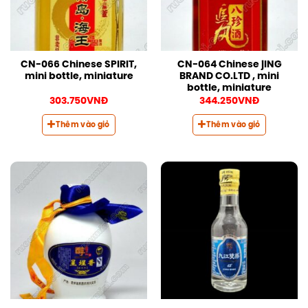
CN-066 Chinese SPIRIT,
CN-064 Chinese jING
mini bottle, miniature
BRAND CO.LTD , mini
bottle, miniature
303.750
VNĐ
344.250
VNĐ
Thêm vào giỏ
Thêm vào giỏ