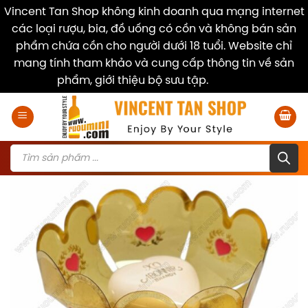
Vincent Tan Shop không kinh doanh qua mạng internet
các loại rượu, bia, đồ uống có cồn và không bán sản
phẩm chứa cồn cho người dưới 18 tuổi. Website chỉ
mang tính tham khảo và cung cấp thông tin về sản
phẩm, giới thiệu bộ sưu tập.
Dismiss
Skip
to
content
Products
search