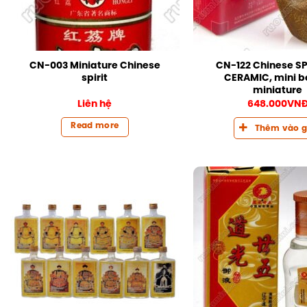
CN-003 Miniature Chinese
CN-122 Chinese SP
spirit
CERAMIC, mini bo
miniature
Liên hệ
648.000
VN
Read more
Thêm vào g