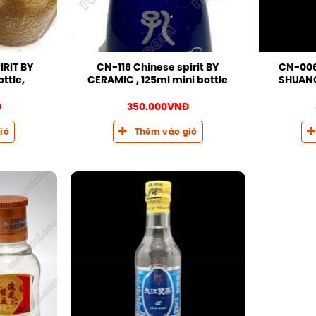
IRIT BY
CN-118 Chinese spirit BY
CN-006
ttle,
CERAMIC , 125ml mini bottle
SHUANG
Đ
350.000
VNĐ
iỏ
Thêm vào giỏ