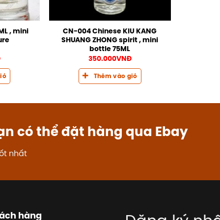
L , mini
CN-004 Chinese KIU KANG
ure
SHUANG ZHONG spirit , mini
bottle 75ML
Đ
350.000
VNĐ
iỏ
Thêm vào giỏ
ạn có thể đặt hàng qua Ebay
ốt nhất
hách hàng