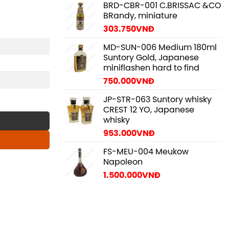
BRD-CBR-001 C.BRISSAC &CO
BRandy, miniature
303.750
VNĐ
MD-SUN-006 Medium 180ml
Suntory Gold, Japanese
miniflashen hard to find
750.000
VNĐ
JP-STR-063 Suntory whisky
CREST 12 YO, Japanese
whisky
953.000
VNĐ
FS-MEU-004 Meukow
Napoleon
1.500.000
VNĐ