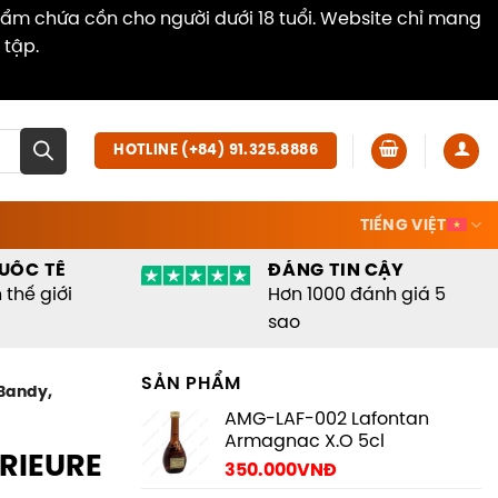
hẩm chứa cồn cho người dưới 18 tuổi. Website chỉ mang
 tập.
Dismiss
HOTLINE (+84) 91.325.8886
TIẾNG VIỆT
UỐC TẾ
ĐÁNG TIN CẬY
thế giới
Hơn 1000 đánh giá 5
sao
SẢN PHẨM
 Bandy,
AMG-LAF-002 Lafontan
Armagnac X.O 5cl
ERIEURE
350.000
VNĐ