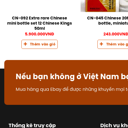
CN-092 Extra rare Chinese
CN-045 Chinese 20M
mini bottle set 12 Chinese Kings
bottle, miniat
50ml
5.900.000
VNĐ
243.000
VN
Thêm vào giỏ
Thêm vào g
Nếu bạn không ở Việt Nam b
Mua hàng qua Ebay để được những khuyến mại t
Thống kê truy cập
Dịch vụ k