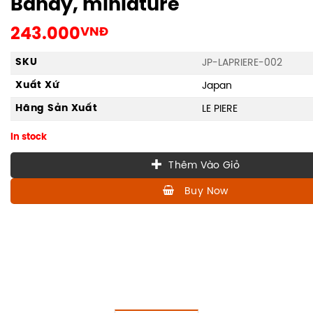
Bandy, miniature
243.000
VNĐ
SKU
JP-LAPRIERE-002
Xuất Xứ
Japan
Hãng Sản Xuất
LE PIERE
In stock
Thêm Vào Giỏ
Buy Now