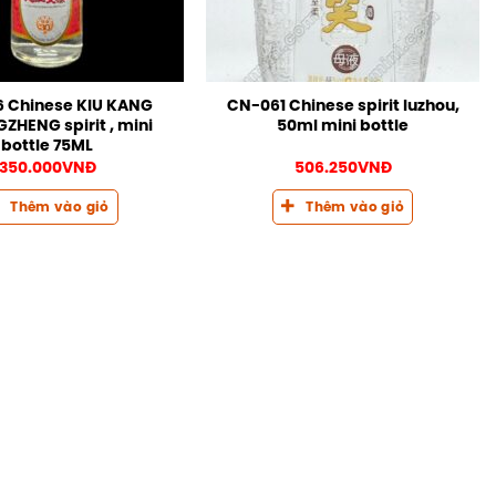
 Chinese KIU KANG
CN-061 Chinese spirit luzhou,
ZHENG spirit , mini
50ml mini bottle
bottle 75ML
350.000
VNĐ
506.250
VNĐ
Thêm vào giỏ
Thêm vào giỏ