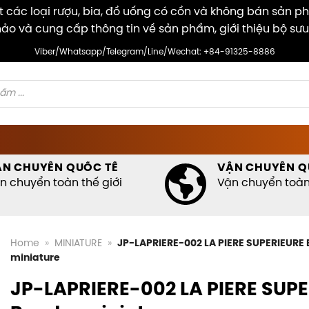
các loại rượu, bia, đồ uống có cồn và không bán sản p
ảo và cung cấp thông tin về sản phẩm, giới thiệu bộ sưu
Viber/Whatsapp/Telegram/Line/Wechat: +84-91325-8886
ẬN CHUYỂN QUỐC TẾ
VẬN CHUYỂN Q
n chuyển toàn thế giới
Vận chuyển toàn 
Home
»
MINIATURE
»
JP-LAPRIERE-002 LA PIERE SUPERIEURE
miniature
JP-LAPRIERE-002 LA PIERE SUP