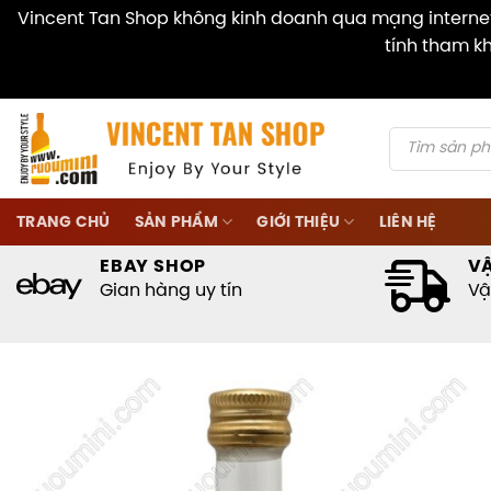
Vincent Tan Shop không kinh doanh qua mạng internet 
tính tham kh
Skip
to
content
Products
search
TRANG CHỦ
SẢN PHẨM
GIỚI THIỆU
LIÊN HỆ
EBAY SHOP
V
Gian hàng uy tín
Vậ