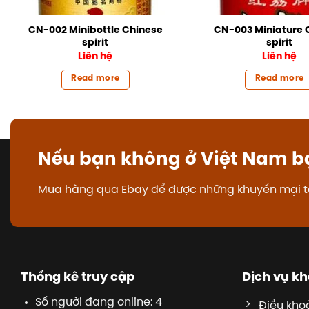
CN-002 Minibottle Chinese
CN-003 Miniature 
spirit
spirit
Liên hệ
Liên hệ
Read more
Read more
Nếu bạn không ở Việt Nam b
Mua hàng qua Ebay để được những khuyến mại t
Thống kê truy cập
Dịch vụ k
Số người đang online: 4
Điều kho