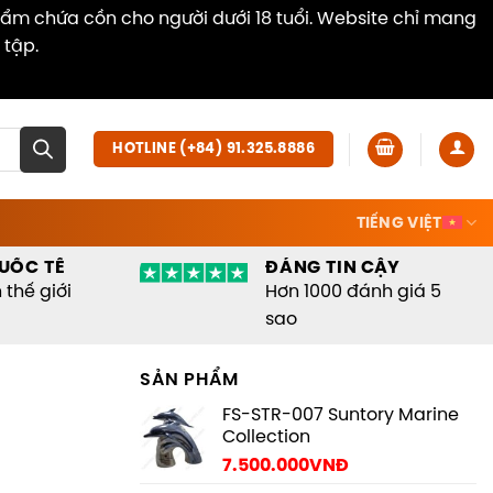
hẩm chứa cồn cho người dưới 18 tuổi. Website chỉ mang
 tập.
Dismiss
HOTLINE (+84) 91.325.8886
TIẾNG VIỆT
UỐC TẾ
ĐÁNG TIN CẬY
thế giới
Hơn 1000 đánh giá 5
sao
SẢN PHẨM
FS-STR-007 Suntory Marine
Collection
7.500.000
VNĐ