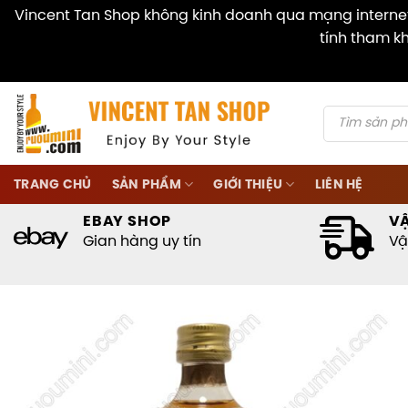
Vincent Tan Shop không kinh doanh qua mạng internet 
tính tham kh
Skip
to
content
Products
search
TRANG CHỦ
SẢN PHẨM
GIỚI THIỆU
LIÊN HỆ
EBAY SHOP
V
Gian hàng uy tín
Vậ