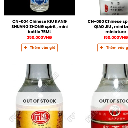
CN-004 Chinese KIU KANG
CN-080 Chinese spi
SHUANG ZHONG spirit , mini
QIAO JIU , mini b
bottle 75ML
miniature
350.000
VNĐ
150.000
VNĐ
Thêm vào giỏ
Thêm vào g
OUT OF STOCK
OUT OF STO