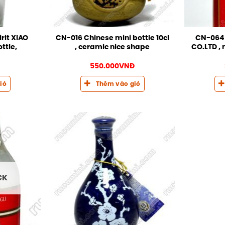
rit XIAO
CN-016 Chinese mini bottle 10cl
CN-064 
ottle,
, ceramic nice shape
CO.LTD , 
550.000
VNĐ
iỏ
Thêm vào giỏ
CK