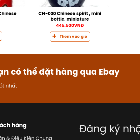
Chinese
CN-030 Chinese spirit , mini
bottle, miniature
445.500
VNĐ
Thêm vào giỏ
ạn có thể đặt hàng qua Ebay
ốt nhất
hách hàng
Đăng ký nhậ
ản & Điều Kiện Chung