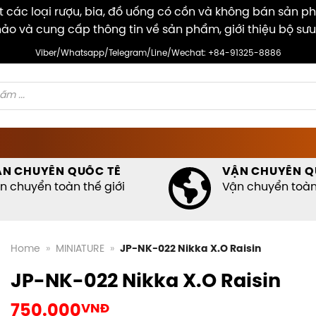
các loại rượu, bia, đồ uống có cồn và không bán sản p
ảo và cung cấp thông tin về sản phẩm, giới thiệu bộ sưu
Viber/Whatsapp/Telegram/Line/Wechat: +84-91325-8886
ẬN CHUYỂN QUỐC TẾ
VẬN CHUYỂN Q
n chuyển toàn thế giới
Vận chuyển toàn 
Home
»
MINIATURE
»
JP-NK-022 Nikka X.O Raisin
JP-NK-022 Nikka X.O Raisin
750.000
VNĐ