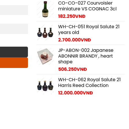
CO-CO-027 Courvoisier
miniature VS COGNAC 3cl
182.250
VNĐ
WH-CH-051 Royal Salute 21
years old
2.700.000
VNĐ
JP-ABON-002 Japanese
ABONNIR BRANDY , heart
shape
506.250
VNĐ
WH-CH-062 Royal Salute 21
Harris Reed Collection
12.000.000
VNĐ