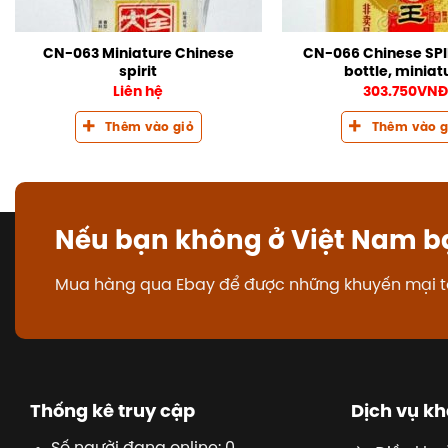
CN-063 Miniature Chinese
CN-066 Chinese SPIR
spirit
bottle, miniat
Liên hệ
303.750
VNĐ
Thêm vào giỏ
Thêm vào g
Nếu bạn không ở Việt Nam b
Mua hàng qua Ebay để được những khuyến mại t
Thống kê truy cập
Dịch vụ k