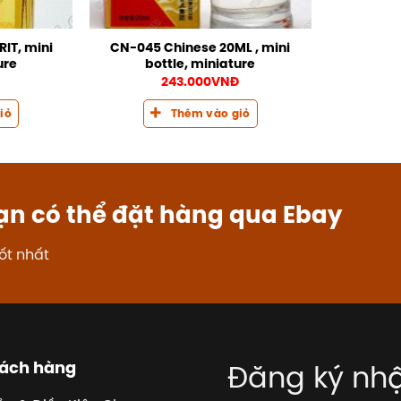
IT, mini
CN-045 Chinese 20ML , mini
ure
bottle, miniature
243.000
VNĐ
iỏ
Thêm vào giỏ
ạn có thể đặt hàng qua Ebay
ốt nhất
hách hàng
Đăng ký nhậ