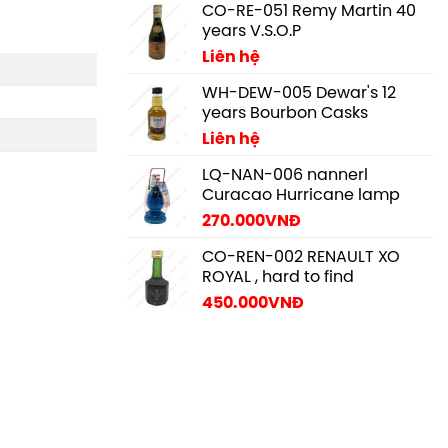
CO-RE-051 Remy Martin 40
years V.S.O.P
Liên hệ
WH-DEW-005 Dewar's 12
years Bourbon Casks
Liên hệ
LQ-NAN-006 nannerl
Curacao Hurricane lamp
270.000
VNĐ
CO-REN-002 RENAULT XO
ROYAL , hard to find
450.000
VNĐ