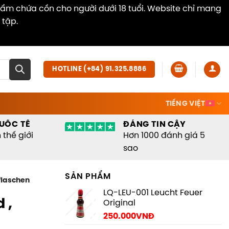
hẩm chứa cồn cho người dưới 18 tuổi. Website chỉ mang
 tập.
Dismiss
HOTLINE (+84) 91.325.8886
TIẾNG VIỆT
UỐC TẾ
ĐÁNG TIN CẬY
thế giới
Hơn 1000 đánh giá 5
sao
SẢN PHẨM
flaschen
LQ-LEU-001 Leucht Feuer
 ,
Original
250.000
VNĐ