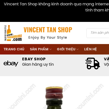
Vincent Tan Shop không kinh doanh qua mạng internet 
tính tham kh
Skip
to
content
Products
search
TRANG CHỦ
SẢN PHẨM
GIỚI THIỆU
LIÊN HỆ
EBAY SHOP
V
Gian hàng uy tín
Vậ