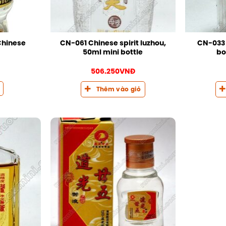
Chinese
CN-061 Chinese spirit luzhou,
CN-033 C
50ml mini bottle
bo
506.250
VNĐ
Thêm vào giỏ