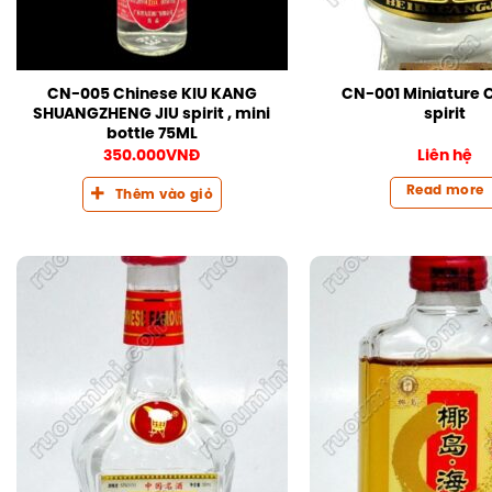
CN-005 Chinese KIU KANG
CN-001 Miniature 
SHUANGZHENG JIU spirit , mini
spirit
bottle 75ML
350.000
VNĐ
Liên hệ
Read more
Thêm vào giỏ