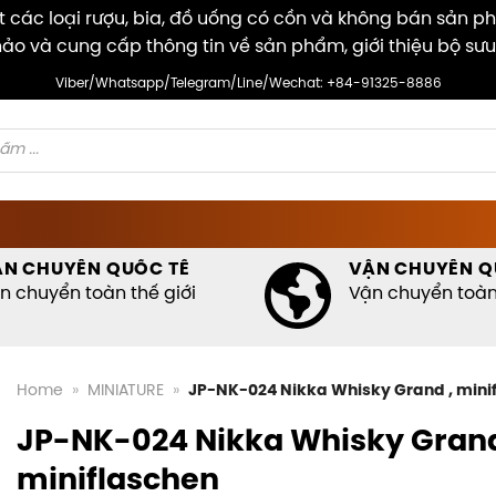
các loại rượu, bia, đồ uống có cồn và không bán sản p
ảo và cung cấp thông tin về sản phẩm, giới thiệu bộ sưu
Viber/Whatsapp/Telegram/Line/Wechat: +84-91325-8886
ẬN CHUYỂN QUỐC TẾ
VẬN CHUYỂN Q
n chuyển toàn thế giới
Vận chuyển toàn 
Home
»
MINIATURE
»
JP-NK-024 Nikka Whisky Grand , mini
JP-NK-024 Nikka Whisky Grand
miniflaschen