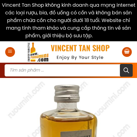
Vincent Tan Shop không kinh doanh qua mạng internet
các loại rượu, bia, đồ uống có cồn và không bán sản
phẩm chứa cồn cho người dưới 18 tuổi. Website chỉ
mang tính tham khảo và cung cấp thông tin về sản
phẩm, giới thiệu bộ sưu tập.
Dismiss
Skip
to
content
Products
search