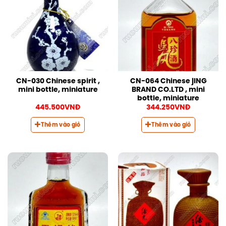
CN-030 Chinese spirit ,
CN-064 Chinese jING
mini bottle, miniature
BRAND CO.LTD , mini
bottle, miniature
445.500
VNĐ
344.250
VNĐ
Thêm vào giỏ
Thêm vào giỏ