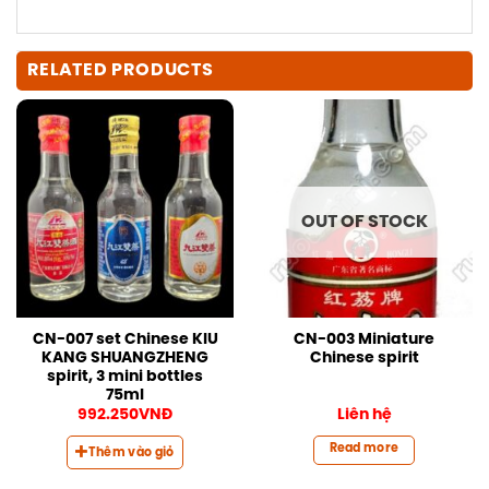
RELATED PRODUCTS
OUT OF STOCK
CN-007 set Chinese KIU
CN-003 Miniature
KANG SHUANGZHENG
Chinese spirit
spirit, 3 mini bottles
75ml
992.250
VNĐ
Liên hệ
Read more
Thêm vào giỏ