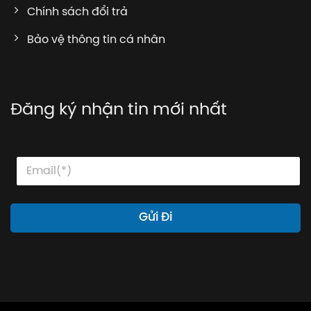
Chính sách đổi trả
Bảo vệ thông tin cá nhân
Đăng ký nhận tin mới nhất
E
E
E
m
m
m
a
a
a
i
i
i
l
l
l
Gửi Đi
E
*
m
a
i
l
*