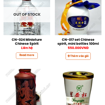
OUT OF STOCK
CN-024 Miniature
CN-017 set Chinese
Chinese Spirit
spirit, mini bottles 100ml
Liên hệ
550.000
VNĐ
Read more
Thêm vào giỏ