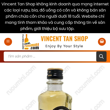
Vincent Tan Shop không kinh doanh qua mạng internet
các loại rượu, bia, đồ uống có cồn và không bán sản
phẩm chứa cồn cho người dưới 18 tuổi. Website chỉ
mang tính tham khảo và cung cấp thông tin về sản
phẩm, giới thiệu bộ sưu tập.
Dismiss
Skip
to
content
Products
search