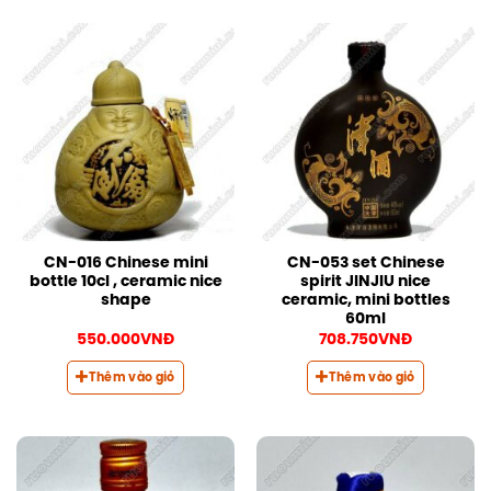
CN-016 Chinese mini
CN-053 set Chinese
bottle 10cl , ceramic nice
spirit JINJIU nice
shape
ceramic, mini bottles
60ml
550.000
VNĐ
708.750
VNĐ
Thêm vào giỏ
Thêm vào giỏ