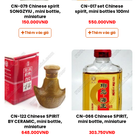
CN-079 Chinese spirit
CN-017 set Chinese
SONGZYIU , mini bottle,
spirit, mini bottles 100ml
miniature
150.000
VNĐ
550.000
VNĐ
Thêm vào giỏ
Thêm vào giỏ
CN-122 Chinese SPIRIT
CN-066 Chinese SPIRIT,
BY CERAMIC, mini bottle,
mini bottle, miniature
miniature
648.000
VNĐ
303.750
VNĐ