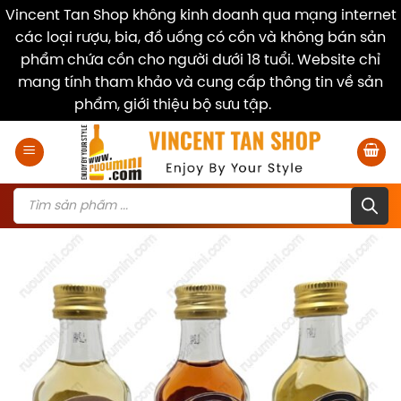
Vincent Tan Shop không kinh doanh qua mạng internet
các loại rượu, bia, đồ uống có cồn và không bán sản
phẩm chứa cồn cho người dưới 18 tuổi. Website chỉ
mang tính tham khảo và cung cấp thông tin về sản
phẩm, giới thiệu bộ sưu tập.
Dismiss
Skip
to
content
Products
search