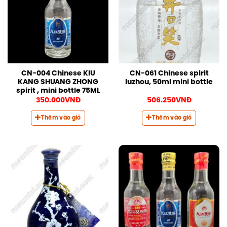
CN-004 Chinese KIU
CN-061 Chinese spirit
KANG SHUANG ZHONG
luzhou, 50ml mini bottle
spirit , mini bottle 75ML
350.000
VNĐ
506.250
VNĐ
Thêm vào giỏ
Thêm vào giỏ