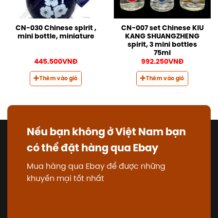
CN-030 Chinese spirit ,
CN-007 set Chinese KIU
mini bottle, miniature
KANG SHUANGZHENG
spirit, 3 mini bottles
75ml
445.500
VNĐ
992.250
VNĐ
Thêm vào giỏ
Thêm vào giỏ
Nếu bạn không ở Việt Nam bạn
có thể đặt hàng qua Ebay
Mua hàng qua Ebay để được những
khuyến mại tốt nhất