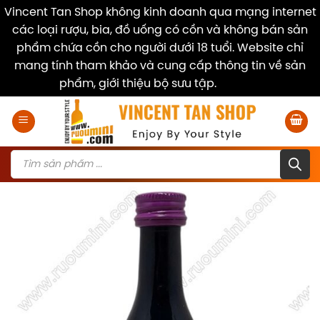
Vincent Tan Shop không kinh doanh qua mạng internet
các loại rượu, bia, đồ uống có cồn và không bán sản
phẩm chứa cồn cho người dưới 18 tuổi. Website chỉ
mang tính tham khảo và cung cấp thông tin về sản
phẩm, giới thiệu bộ sưu tập.
Dismiss
Skip
to
content
Products
search