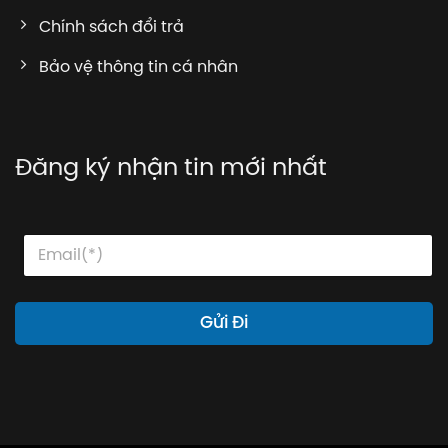
Chính sách đổi trả
Bảo vệ thông tin cá nhân
Đăng ký nhận tin mới nhất
E
E
E
m
m
m
a
a
a
i
i
i
l
l
l
Gửi Đi
*
*
E
m
a
i
l