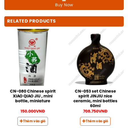
Buy Now
RELATED PRODUCTS
CN-080 Chinese spirit
CN-053 set Chinese
XIAO QIAO JIU , mini
spirit JINJIU nice
bottle, miniature
ceramic, mini bottles
60ml
150.000
VNĐ
708.750
VNĐ
Thêm vào giỏ
Thêm vào giỏ