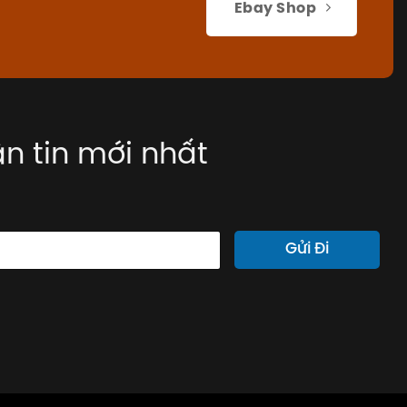
Ebay Shop
n tin mới nhất
Gửi Đi