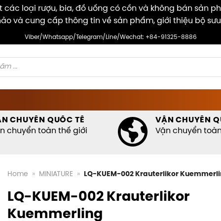
các loại rượu, bia, đồ uống có cồn và không bán sản p
ảo và cung cấp thông tin về sản phẩm, giới thiệu bộ sưu
Viber/Whatsapp/Telegram/Line/Wechat: +84-91325-8886
ẬN CHUYỂN QUỐC TẾ
VẬN CHUYỂN Q
n chuyển toàn thế giới
Vận chuyển toàn 
Home
»
MINIATURE
»
LQ-KUEM-002 Krauterlikor Kuemmerl
LQ-KUEM-002 Krauterlikor
Kuemmerling