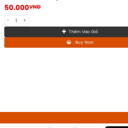
50.000
VNĐ
LQ-KUEM-002 Krauterlikor Kuemmerling quantity
Thêm Vào Giỏ
Buy Now