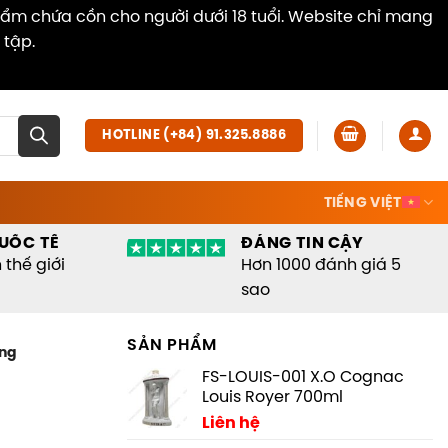
hẩm chứa cồn cho người dưới 18 tuổi. Website chỉ mang
 tập.
Dismiss
HOTLINE (+84) 91.325.8886
TIẾNG VIỆT
UỐC TẾ
ĐÁNG TIN CẬY
thế giới
Hơn 1000 đánh giá 5
sao
SẢN PHẨM
ing
FS-LOUIS-001 X.O Cognac
Louis Royer 700ml
Liên hệ