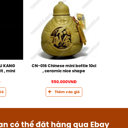
IU KANG
CN-016 Chinese mini bottle 10cl
 , mini
, ceramic nice shape
Đ
550.000
VNĐ
iỏ
Thêm vào giỏ
ạn có thể đặt hàng qua Ebay