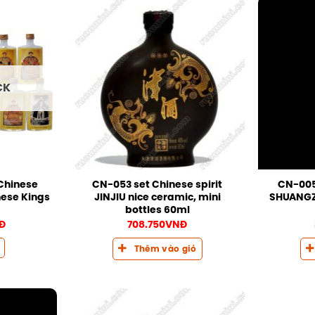
CK
Chinese
CN-053 set Chinese spirit
CN-005
nese Kings
JINJIU nice ceramic, mini
SHUANGZH
bottles 60ml
Đ
708.750
VNĐ
Thêm vào giỏ