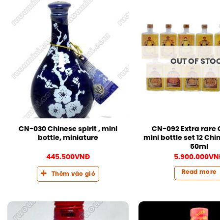
OUT OF STO
CN-030 Chinese spirit , mini
CN-092 Extra rare 
bottle, miniature
mini bottle set 12 Chi
50ml
445.500
VNĐ
5.900.000
VN
Read more
Thêm vào giỏ