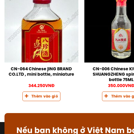
CN-064 Chinese jING BRAND
CN-006 Chinese K
CO.LTD , mini bottle, miniature
SHUANGZHENG spirit
bottle 75ML
344.250
VNĐ
350.000
VN
Thêm vào giỏ
Thêm vào g
Nếu bạn không ở Việt Nam b