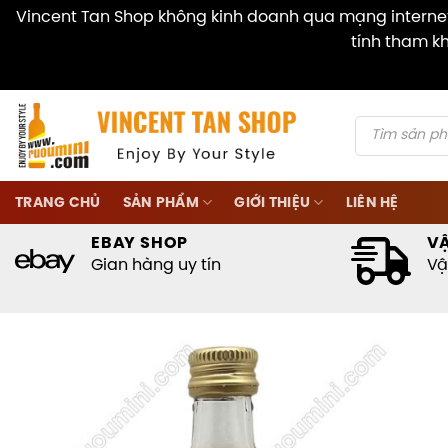
Vincent Tan Shop không kinh doanh qua mạng internet 
tính tham kh
Skip
to
content
Products
search
TRANG CHỦ
SẢN PHẨM
GIỚI THIỆU
LIÊN HỆ
EBAY SHOP
V
Gian hàng uy tín
Vậ