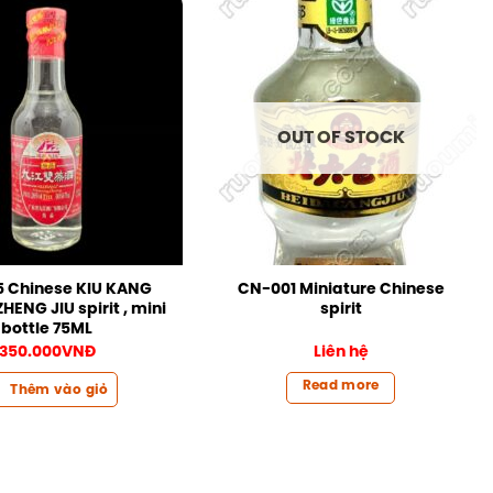
OUT OF STOCK
 Chinese KIU KANG
CN-001 Miniature Chinese
ENG JIU spirit , mini
spirit
bottle 75ML
350.000
VNĐ
Liên hệ
Read more
Thêm vào giỏ