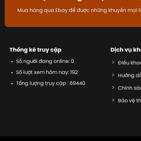
Mua hàng qua Ebay để được những khuyến mại t
Thống kê truy cập
Dịch vụ k
Số người đang online: 0
Điều kho
Số lượt xem hôm nay: 192
Hướng d
Tổng lượng truy cập : 69440
Chính sác
Bảo vệ t