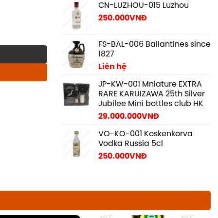
CN-LUZHOU-015 Luzhou
250.000
VNĐ
FS-BAL-006 Ballantines since
1827
Liên hệ
JP-KW-001 Mniature EXTRA
RARE KARUIZAWA 25th Silver
Jubilee Mini bottles club HK
29.000.000
VNĐ
VO-KO-001 Koskenkorva
Vodka Russia 5cl
250.000
VNĐ