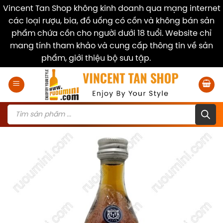
Vincent Tan Shop không kinh doanh qua mạng internet
các loại rượu, bia, đồ uống có cồn và không bán sản
phẩm chứa cồn cho người dưới 18 tuổi. Website chỉ
mang tính tham khảo và cung cấp thông tin về sản
phẩm, giới thiệu bộ sưu tập.
Dismiss
Skip
to
content
Products
search