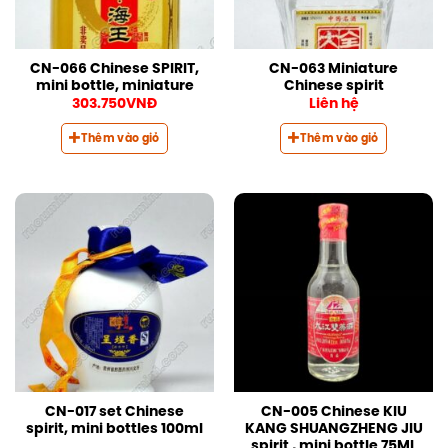
CN-066 Chinese SPIRIT,
CN-063 Miniature
mini bottle, miniature
Chinese spirit
303.750
VNĐ
Liên hệ
Thêm vào giỏ
Thêm vào giỏ
CN-017 set Chinese
CN-005 Chinese KIU
spirit, mini bottles 100ml
KANG SHUANGZHENG JIU
spirit , mini bottle 75ML