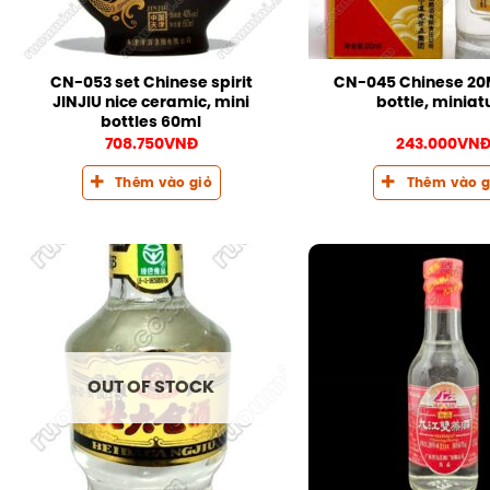
CN-053 set Chinese spirit
CN-045 Chinese 20M
JINJIU nice ceramic, mini
bottle, miniat
bottles 60ml
708.750
VNĐ
243.000
VN
Thêm vào giỏ
Thêm vào g
OUT OF STOCK