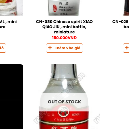
L , mini
CN-080 Chinese spirit XIAO
CN-029 C
ure
QIAO JIU , mini bottle,
bo
miniature
Đ
150.000
VNĐ
iỏ
Thêm vào giỏ
OUT OF STOCK