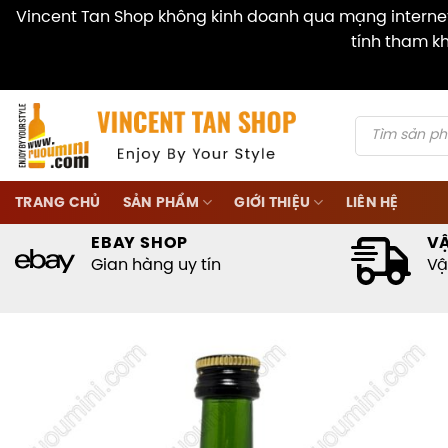
Vincent Tan Shop không kinh doanh qua mạng internet 
tính tham kh
Skip
to
content
Products
search
TRANG CHỦ
SẢN PHẨM
GIỚI THIỆU
LIÊN HỆ
EBAY SHOP
V
Gian hàng uy tín
Vậ