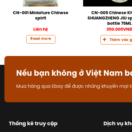
CN-001 Miniature Chinese
CN-005 Chinese K
spirit
SHUANGZHENG JIU spir
bottle 75ML
Liên hệ
350.000
VN
Read more
Thêm vào g
Nếu bạn không ở Việt Nam b
Mua hàng qua Ebay để được những khuyến mại t
Thống kê truy cập
Dịch vụ k