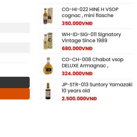
CO-HI-022 HINE H VSOP
cognac , mini flasche
350.000
VNĐ
WH-ID-SIG-011 Signatory
Vintage Since 1989
680.000
VNĐ
CO-CH-008 Chabot vsop
DELUXE Armagnac ,
324.000
VNĐ
JP-STR-013 Suntory Yamazaki
10 years old
2.500.000
VNĐ