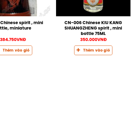
hinese spirit , mini
CN-006 Chinese KIU KANG
ttle, miniature
SHUANGZHENG spirit , mini
bottle 75ML
384.750
VNĐ
350.000
VNĐ
Thêm vào giỏ
Thêm vào giỏ