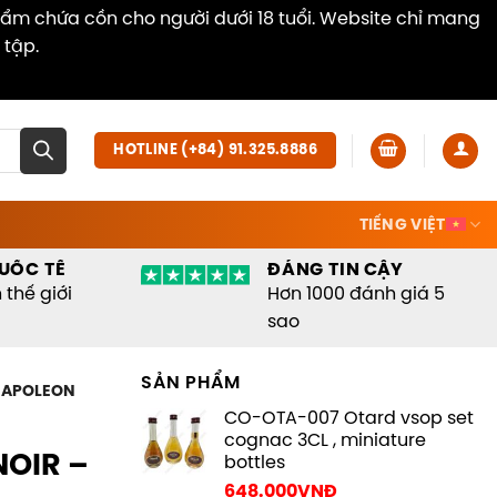
hẩm chứa cồn cho người dưới 18 tuổi. Website chỉ mang
 tập.
Dismiss
HOTLINE (+84) 91.325.8886
TIẾNG VIỆT
UỐC TẾ
ĐÁNG TIN CẬY
thế giới
Hơn 1000 đánh giá 5
sao
SẢN PHẨM
NAPOLEON
CO-OTA-007 Otard vsop set
cognac 3CL , miniature
OIR –
bottles
648.000
VNĐ