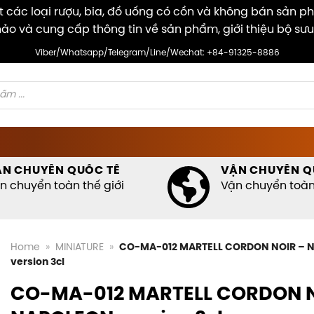
các loại rượu, bia, đồ uống có cồn và không bán sản p
ảo và cung cấp thông tin về sản phẩm, giới thiệu bộ sưu
Viber/Whatsapp/Telegram/Line/Wechat: +84-91325-8886
ẬN CHUYỂN QUỐC TẾ
VẬN CHUYỂN Q
n chuyển toàn thế giới
Vận chuyển toàn 
Home
»
MINIATURE
»
CO-MA-012 MARTELL CORDON NOIR – 
version 3cl
CO-MA-012 MARTELL CORDON N