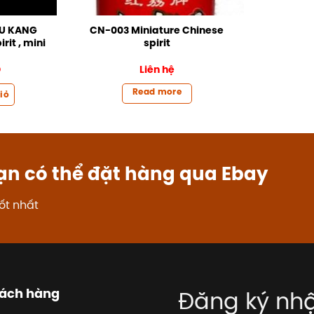
IU KANG
CN-003 Miniature Chinese
it , mini
spirit
Đ
Liên hệ
Read more
iỏ
ạn có thể đặt hàng qua Ebay
ốt nhất
hách hàng
Đăng ký nhậ