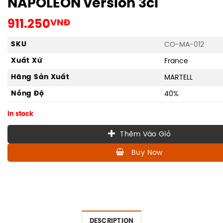
NAPOLEON version 3cl
911.250
VNĐ
SKU
CO-MA-012
Xuất Xứ
France
Hãng Sản Xuất
MARTELL
Nồng Độ
40%
In stock
Thêm Vào Giỏ
Buy Now
DESCRIPTION