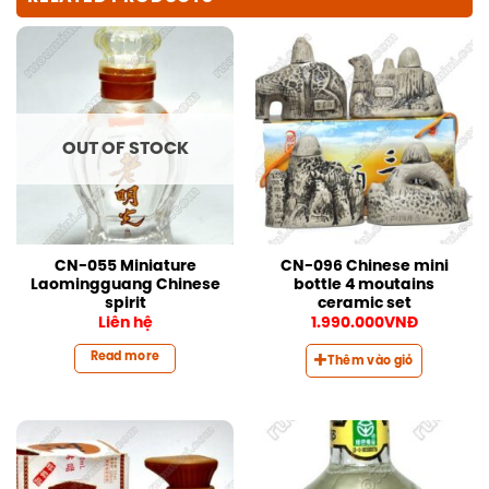
OUT OF STOCK
CN-055 Miniature
CN-096 Chinese mini
Laomingguang Chinese
bottle 4 moutains
spirit
ceramic set
Liên hệ
1.990.000
VNĐ
Read more
Thêm vào giỏ