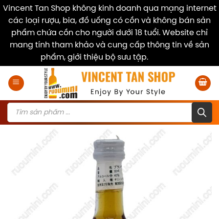
Vincent Tan Shop không kinh doanh qua mạng internet
các loại rượu, bia, đồ uống có cồn và không bán sản
phẩm chứa cồn cho người dưới 18 tuổi. Website chỉ
mang tính tham khảo và cung cấp thông tin về sản
phẩm, giới thiệu bộ sưu tập.
Dismiss
Skip
to
content
Products
search