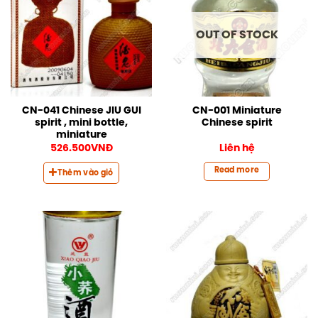
OUT OF STOCK
CN-041 Chinese JIU GUI
CN-001 Miniature
spirit , mini bottle,
Chinese spirit
miniature
526.500
VNĐ
Liên hệ
Read more
Thêm vào giỏ