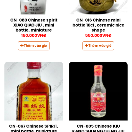
CN-080 Chinese spirit
CN-016 Chinese mini
XIAO QIAO JIU , mini
bottle 10cl , ceramic nice
bottle, miniature
shape
150.000
VNĐ
550.000
VNĐ
Thêm vào giỏ
Thêm vào giỏ
CN-067 Chinese SPIRIT,
CN-005 Chinese KIU
mini bottle, miniature
KANG SHUANGZHENG JIU