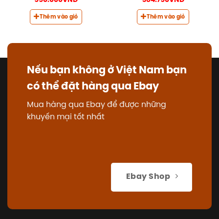
550.000
VNĐ
384.750
VNĐ
Thêm vào giỏ
Thêm vào giỏ
Nếu bạn không ở Việt Nam bạn
có thể đặt hàng qua Ebay
Mua hàng qua Ebay để được những
khuyến mại tốt nhất
Ebay Shop