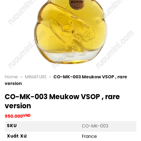
Home
»
MINIATURE
»
CO-MK-003 Meukow VSOP , rare
version
CO-MK-003 Meukow VSOP , rare
version
950.000
VNĐ
SKU
CO-MK-003
Xuất Xứ
France