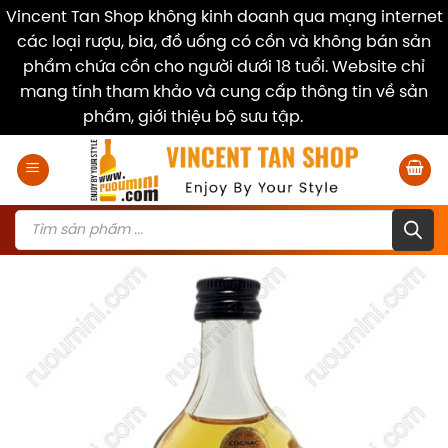
Vincent Tan Shop không kinh doanh qua mạng internet
các loại rượu, bia, đồ uống có cồn và không bán sản
phẩm chứa cồn cho người dưới 18 tuổi. Website chỉ
mang tính tham khảo và cung cấp thông tin về sản
phẩm, giới thiệu bộ sưu tập.
Dismiss
Skip
to
content
Products
search