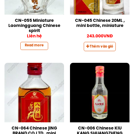
CN-055 Miniature
CN-045 Chinese 20ML ,
Laomingguang Chinese
mini bottle, miniature
spirit
Liên hệ
243.000
VNĐ
Read more
Thêm vào giỏ
CN-064 Chinese jING
CN-006 Chinese KIU
BRAND CO.LTD , mini
KANG SHUANGZHENG