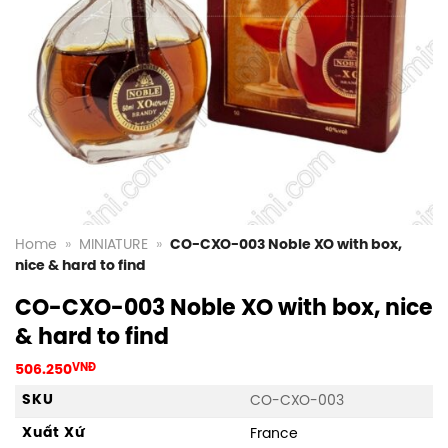
Home
»
MINIATURE
»
CO-CXO-003 Noble XO with box,
nice & hard to find
CO-CXO-003 Noble XO with box, nice
& hard to find
506.250
VNĐ
SKU
CO-CXO-003
Xuất Xứ
France