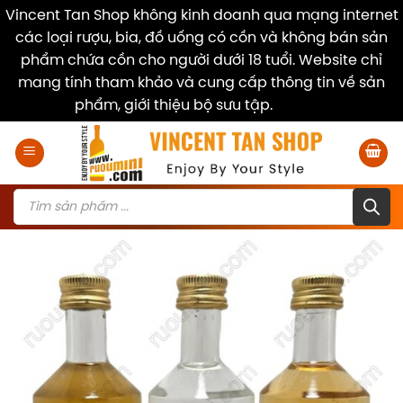
Vincent Tan Shop không kinh doanh qua mạng internet
các loại rượu, bia, đồ uống có cồn và không bán sản
phẩm chứa cồn cho người dưới 18 tuổi. Website chỉ
mang tính tham khảo và cung cấp thông tin về sản
phẩm, giới thiệu bộ sưu tập.
Dismiss
Skip
to
content
Products
search