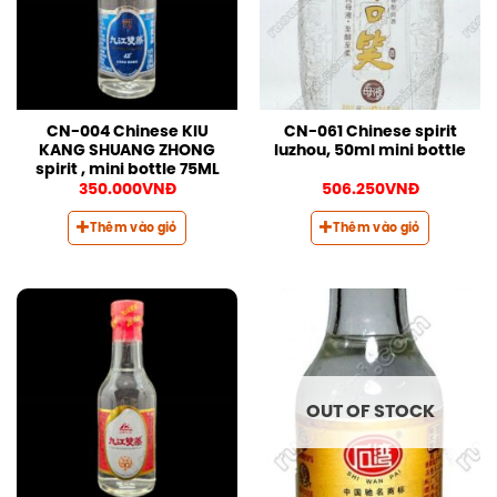
CN-004 Chinese KIU
CN-061 Chinese spirit
KANG SHUANG ZHONG
luzhou, 50ml mini bottle
spirit , mini bottle 75ML
350.000
VNĐ
506.250
VNĐ
Thêm vào giỏ
Thêm vào giỏ
OUT OF STOCK