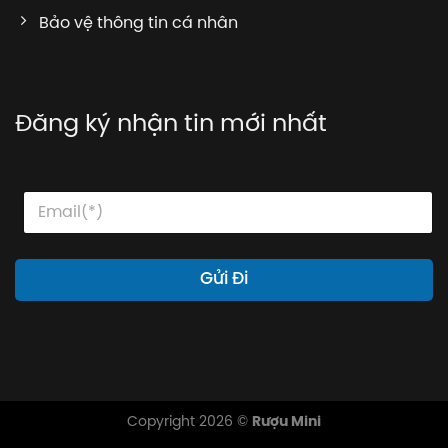
Bảo vệ thông tin cá nhân
Đăng ký nhận tin mới nhất
*
E
E
*
m
m
E
a
a
m
i
i
a
l
l
Gửi Đi
i
*
l
Copyright 2026 ©
Rượu Mini