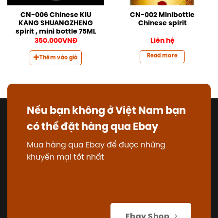
CN-006 Chinese KIU
CN-002 Minibottle
KANG SHUANGZHENG
Chinese spirit
spirit , mini bottle 75ML
350.000
VNĐ
Liên hệ
Read more
Thêm vào giỏ
Nếu bạn không ở Việt Nam bạn
có thể đặt hàng qua Ebay
Mua hàng qua Ebay để được những
khuyến mại tốt nhất
Ebay Shop