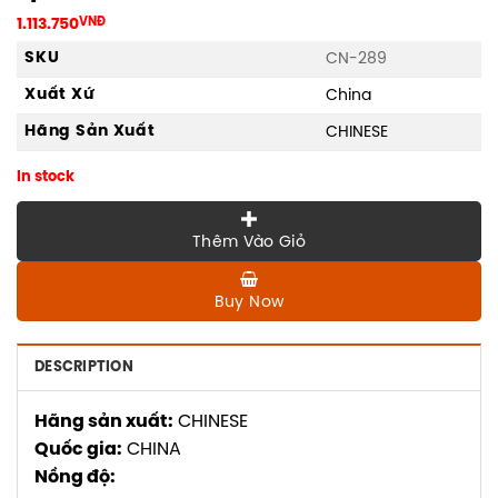
1.113.750
VNĐ
SKU
CN-289
Xuất Xứ
China
Hãng Sản Xuất
CHINESE
In stock
Thêm Vào Giỏ
Buy Now
DESCRIPTION
Hãng sản xuất:
CHINESE
Quốc gia:
CHINA
Nồng độ: