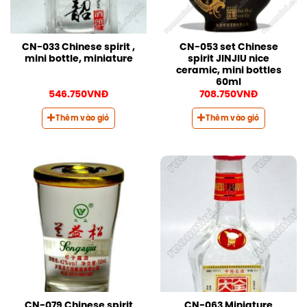
CN-033 Chinese spirit ,
CN-053 set Chinese
mini bottle, miniature
spirit JINJIU nice
ceramic, mini bottles
60ml
546.750
VNĐ
708.750
VNĐ
Thêm vào giỏ
Thêm vào giỏ
CN-079 Chinese spirit
CN-063 Miniature