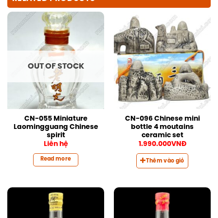
OUT OF STOCK
CN-055 Miniature
CN-096 Chinese mini
Laomingguang Chinese
bottle 4 moutains
spirit
ceramic set
Liên hệ
1.990.000
VNĐ
Read more
Thêm vào giỏ