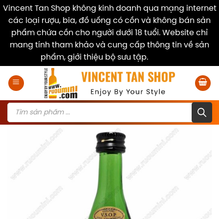
Vincent Tan Shop không kinh doanh qua mạng internet
các loại rượu, bia, đồ uống có cồn và không bán sản
phẩm chứa cồn cho người dưới 18 tuổi. Website chỉ
mang tính tham khảo và cung cấp thông tin về sản
phẩm, giới thiệu bộ sưu tập.
Dismiss
Skip
to
content
Products
search