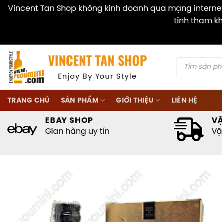
Vincent Tan Shop không kinh doanh qua mạng internet 
tính tham kh
Skip
to
content
Products
search
TRANG CHỦ
SẢN PHẨM
GIỚI THIỆU
LIÊN HỆ
EBAY SHOP
V
Gian hàng uy tín
Vậ