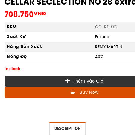
CELLAR SECLECTION NO 28 extra
708.750
VNĐ
SKU
CO-RE-012
Xuất Xứ
France
Hãng Sản Xuất
REMY MARTIN
Nồng Độ
40%
In stock
Thêm Vào Giỏ
Buy Now
DESCRIPTION