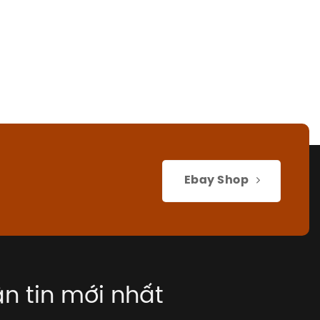
Ebay Shop
n tin mới nhất