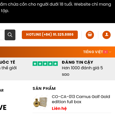
hẩm chứa cồn cho người dưới 18 tuổi. Website chỉ mang
 tập.
Dismiss
HOTLINE (+84) 91.325.8886
TIẾNG VIỆT
UỐC TẾ
ĐÁNG TIN CẬY
thế giới
Hơn 1000 đánh giá 5
sao
SẢN PHẨM
AR
CO-CA-013 Camus Golf Gold
edition full box
VE
Liên hệ