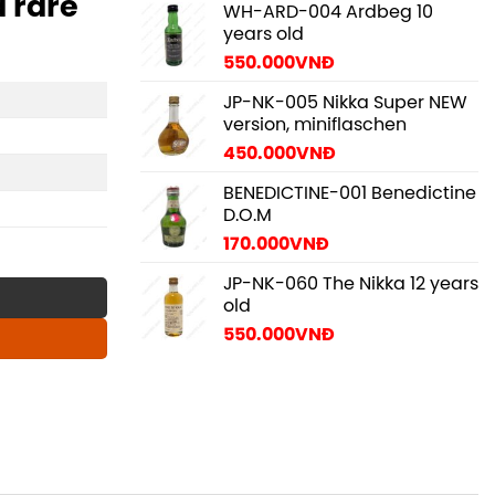
 rare
WH-ARD-004 Ardbeg 10
years old
550.000
VNĐ
JP-NK-005 Nikka Super NEW
version, miniflaschen
450.000
VNĐ
BENEDICTINE-001 Benedictine
D.O.M
170.000
VNĐ
JP-NK-060 The Nikka 12 years
old
550.000
VNĐ