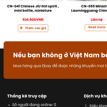
CN-041 Chinese JIU GUI spirit ,
CN-055 Miniat
mini bottle, miniature
Laomingguang Chine
526.500
VNĐ
Liên hệ
Read more
Thêm vào giỏ
Nếu bạn không ở Việt Nam b
Mua hàng qua Ebay để được những khuyến mại t
Thống kê truy cập
Dịch vụ k
Số người đang online: 0
Điều kho