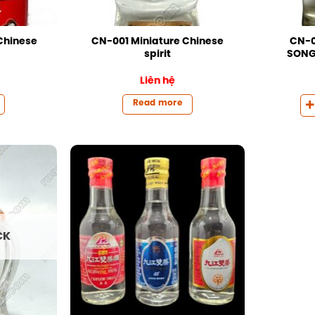
Chinese
CN-001 Miniature Chinese
CN-0
spirit
SONGZ
Liên hệ
Read more
CK