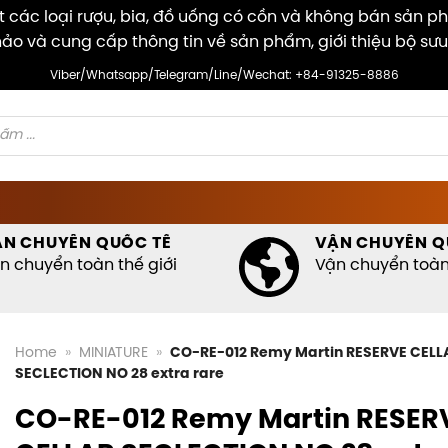
các loại rượu, bia, đồ uống có cồn và không bán sản p
ảo và cung cấp thông tin về sản phẩm, giới thiệu bộ sưu
Viber/Whatsapp/Telegram/Line/Wechat: +84-91325-8886
ẬN CHUYỂN QUỐC TẾ
VẬN CHUYỂN Q
n chuyển toàn thế giới
Vận chuyển toàn 
Home
»
MINIATURE
»
CO-RE-012 Remy Martin RESERVE CELL
SECLECTION NO 28 extra rare
CO-RE-012 Remy Martin RESER