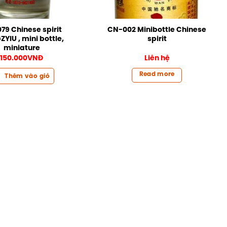
79 Chinese spirit
CN-002 Minibottle Chinese
YIU , mini bottle,
spirit
miniature
150.000
VNĐ
Liên hệ
Read more
Thêm vào giỏ