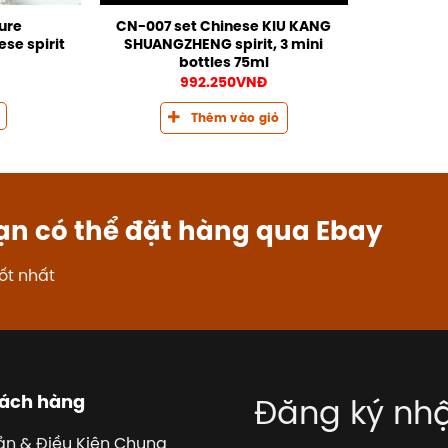
ure
CN-007 set Chinese KIU KANG
se spirit
SHUANGZHENG spirit, 3 mini
bottles 75ml
992.250
VNĐ
Thêm vào giỏ
ạn có thể đặt hàng qua Ebay
ốt nhất
hách hàng
Đăng ký nhậ
ản & Điều Kiện Chung