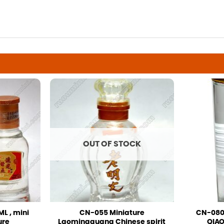
OUT OF STOCK
L , mini
CN-055 Miniature
CN-080 
ure
Laomingguang Chinese spirit
QIAO 