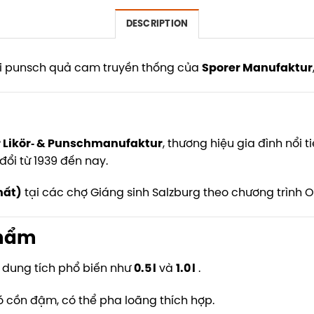
DESCRIPTION
i punsch quả cam truyền thống của
Sporer Manufaktur
 Likör‑ & Punschmanufaktur
, thương hiệu gia đình nổi 
đổi từ 1939 đến nay.
hất)
tại các chợ Giáng sinh Salzburg theo chương trình O
phẩm
 dung tích phổ biến như
0.5 l
và
1.0 l
.
 cồn đậm, có thể pha loãng thích hợp.