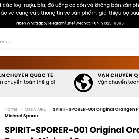
các loại rượu, bia, đồ uống có cồn và không bán sản p
ảo và cung cấp thông tin về sản phẩm, giới thiệu bộ sưu
Viber/Whatsapp/Telegram/Line/Wechat: +84-91325-8886
ẬN CHUYỂN QUỐC TẾ
VẬN CHUYỂN Q
n chuyển toàn thế giới
Vận chuyển toàn 
Home
»
MINIATURE
»
SPIRIT-SPORER-001 Original Orangen 
Michael Sporer
SPIRIT-SPORER-001 Original O