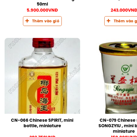
50ml
5.900.000
VNĐ
243.000
VN
Thêm vào giỏ
Thêm vào g
CN-066 Chinese SPIRIT, mini
CN-079 Chinese s
bottle, miniature
SONGZYIU , mini b
miniature