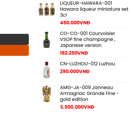
LIQUEUR-HAWARA-001
Hawara liqueur miniature set
3cl
450.000
VNĐ
 quantity
CO-CO-001 Courvoisier
VSOP fine champagne ,
Japanese version
182.250
VNĐ
CN-LUZHOU-012 Luzhou
290.000
VNĐ
AMG-JA-009 Janneau
Armagnac Grande Fine -
gold edition
3.500.000
VNĐ