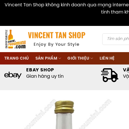
Vincent Tan Shop không kinh doanh qua mạng internet 
tính tham kh
Skip
to
content
Products
search
TRANG CHỦ
SẢN PHẨM
GIỚI THIỆU
LIÊN HỆ
EBAY SHOP
V
Gian hàng uy tín
Vậ