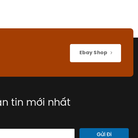
Ebay Shop
n tin mới nhất
Gửi Đi