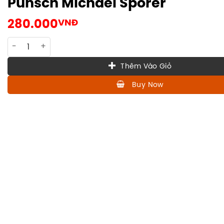
Punsch Michael Sporer
280.000
VNĐ
SPIRIT-SPORER-001 Original Orangen Punsch Michael Sporer
Thêm Vào Giỏ
Buy Now