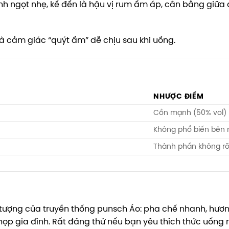
h ngọt nhẹ, kế đến là hậu vị rum ấm áp, cân bằng giữa
 và cảm giác “quýt ấm” dễ chịu sau khi uống.
NHƯỢC ĐIỂM
Cồn mạnh (50% vol) 
Không phổ biến bên 
Thành phần không rõ
 tượng của truyền thống punsch Áo: pha chế nhanh, hươ
 họp gia đình. Rất đáng thử nếu bạn yêu thích thức uống 