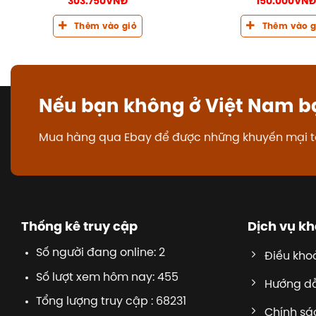
303.750
VNĐ
150.000
VNĐ
Thêm vào giỏ
Thêm vào g
Nếu bạn không ở Việt Nam b
Mua hàng qua Ebay để được những khuyến mại t
Thống kê truy cập
Dịch vụ k
Số người đang online: 2
Điều kho
Số lượt xem hôm nay: 455
Hướng d
Tổng lượng truy cập : 68231
Chính sác