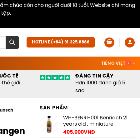
hẩm chứa cồn cho người dưới 18 tuổi. Website chỉ mang
 tập.
Dismiss
HOTLINE (+84) 91.325.8886
TIẾNG VIỆT
UỐC TẾ
ĐÁNG TIN CẬY
thế giới
Hơn 1000 đánh giá 5
sao
SẢN PHẨM
Punsch
WH-BENRI-001 Benriach 21
years old , miniature
rangen
405.000
VNĐ