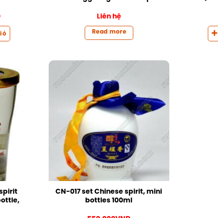
Đ
Liên hệ
Read more
iỏ
pirit
CN-017 set Chinese spirit, mini
ottle,
bottles 100ml