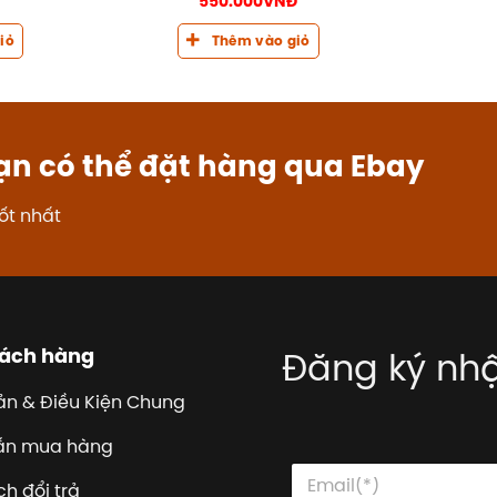
550.000
VNĐ
iỏ
Thêm vào giỏ
ạn có thể đặt hàng qua Ebay
ốt nhất
hách hàng
Đăng ký nhậ
ản & Điều Kiện Chung
ẫn mua hàng
E
E
E
m
m
h đổi trả
m