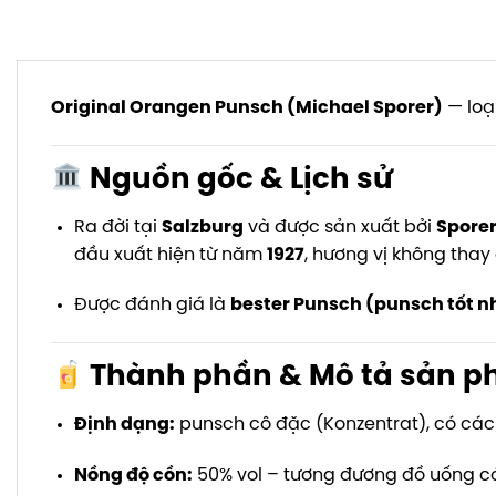
Original Orangen Punsch (Michael Sporer)
— loạ
Nguồn gốc & Lịch sử
Ra đời tại
Salzburg
và được sản xuất bởi
Sporer
đầu xuất hiện từ năm
1927
, hương vị không thay 
Được đánh giá là
bester Punsch (punsch tốt n
Thành phần & Mô tả sản 
Định dạng:
punsch cô đặc (Konzentrat), có các
Nồng độ cồn:
50% vol – tương đương đồ uống có