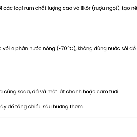
 các loại rum chất lượng cao và likör (rượu ngọt), tạo n
với 4 phần nước nóng (~70 °C), không dùng nước sôi để g
ha cùng soda, đá và một lát chanh hoặc cam tươi.
cây để tăng chiều sâu hương thơm.