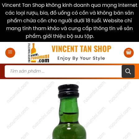
Vincent Tan Shop không kinh doanh qua mạng internet
các loại rượu, bia, đồ uống có cồn và không bán sản
phẩm chứa cồn cho người dưới 18 tuổi. Website chỉ
mang tính tham khảo và cung cấp thông tin về sản
phẩm, giới thiệu bộ sưu tập.
Dismiss
Skip
to
content
Products
search