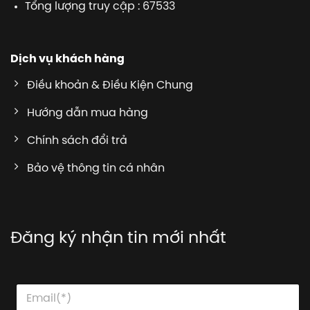
Tổng lượng truy cập : 67533
Dịch vụ khách hàng
Điều khoản & Điều Kiện Chung
Hướng dẫn mua hàng
Chính sách đổi trả
Bảo vệ thông tin cá nhân
Đăng ký nhận tin mới nhất
*
E
E
E
m
m
m
a