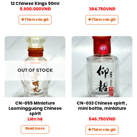
12 Chinese Kings 50ml
5.900.000
VNĐ
384.750
VNĐ
Thêm vào giỏ
Thêm vào giỏ
OUT OF STOCK
CN-055 Miniature
CN-033 Chinese spirit ,
Laomingguang Chinese
mini bottle, miniature
spirit
Liên hệ
546.750
VNĐ
Read more
Thêm vào giỏ