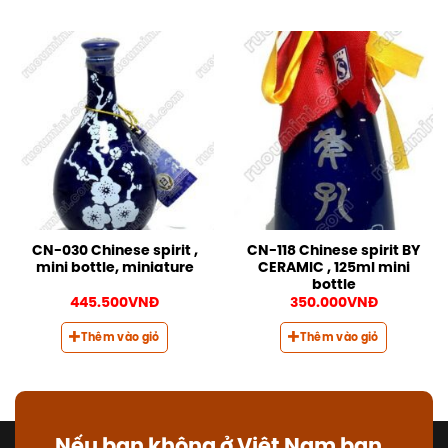
CN-030 Chinese spirit ,
CN-118 Chinese spirit BY
mini bottle, miniature
CERAMIC , 125ml mini
bottle
445.500
VNĐ
350.000
VNĐ
Thêm vào giỏ
Thêm vào giỏ
Nếu bạn không ở Việt Nam bạn