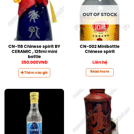
OUT OF STOCK
CN-118 Chinese spirit BY
CN-002 Minibottle
CERAMIC , 125ml mini
Chinese spirit
bottle
350.000
VNĐ
Liên hệ
Read more
Thêm vào giỏ