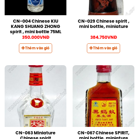
CN-004 Chinese KIU
CN-029 Chinese spirit ,
KANG SHUANG ZHONG
mini bottle, miniature
spirit , mini bottle 75ML
350.000
VNĐ
384.750
VNĐ
Thêm vào giỏ
Thêm vào giỏ
CN-063 Miniature
CN-067 Chinese SPIRIT,
Chinese spirit
mini bottle, miniature