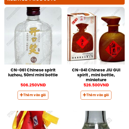
CN-061 Chinese spirit
CN-041 Chinese JIU GUI
luzhou, 50ml mini bottle
spirit , mini bottle,
miniature
506.250
VNĐ
526.500
VNĐ
Thêm vào giỏ
Thêm vào giỏ