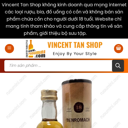
Vincent Tan Shop không kinh doanh qua mạng internet
các loại rượu, bia, đồ uống có cồn và không bán sản
phẩm chứa cồn cho người dưới 18 tuổi. Website chỉ
mang tính tham khảo và cung cấp thông tin về sản
phẩm, giới thiệu bộ sưu tập.
Dismiss
Skip
to
content
Products
search