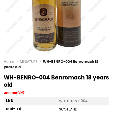
Home
»
MINIATURE
»
WH-BENRO-004 Benromach 18
years old
WH-BENRO-004 Benromach 18 years
old
480.000
VNĐ
SKU
WH-BENRO-004
Xuất Xứ
SCOTLAND