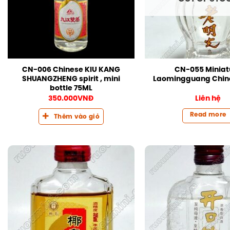
CN-006 Chinese KIU KANG
CN-055 Miniat
SHUANGZHENG spirit , mini
Laomingguang Chine
bottle 75ML
350.000
VNĐ
Liên hệ
Read more
Thêm vào giỏ