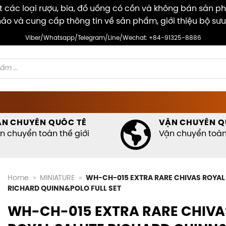
các loại rượu, bia, đồ uống có cồn và không bán sản p
ảo và cung cấp thông tin về sản phẩm, giới thiệu bộ sưu
Viber/Whatsapp/Telegram/Line/Wechat: +84-91325-8886
ẬN CHUYỂN QUỐC TẾ
VẬN CHUYỂN Q
n chuyển toàn thế giới
Vận chuyển toàn 
Home
»
MINIATURE
»
WH-CH-015 EXTRA RARE CHIVAS ROYAL
RICHARD QUINN&POLO FULL SET
WH-CH-015 EXTRA RARE CHIVA