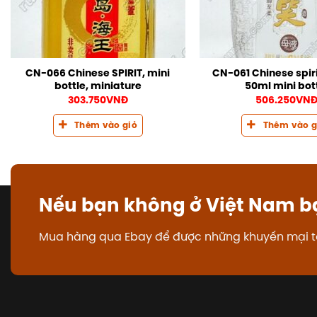
CN-066 Chinese SPIRIT, mini
CN-061 Chinese spiri
bottle, miniature
50ml mini bot
303.750
VNĐ
506.250
VN
Thêm vào giỏ
Thêm vào g
Nếu bạn không ở Việt Nam b
Mua hàng qua Ebay để được những khuyến mại t