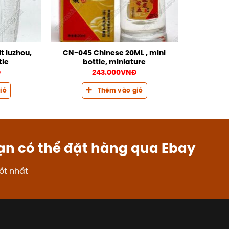
t luzhou,
CN-045 Chinese 20ML , mini
tle
bottle, miniature
Đ
243.000
VNĐ
iỏ
Thêm vào giỏ
ạn có thể đặt hàng qua Ebay
ốt nhất