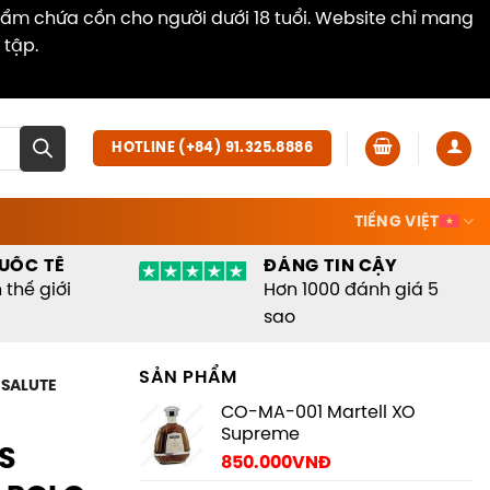
hẩm chứa cồn cho người dưới 18 tuổi. Website chỉ mang
 tập.
Dismiss
HOTLINE (+84) 91.325.8886
TIẾNG VIỆT
UỐC TẾ
ĐÁNG TIN CẬY
thế giới
Hơn 1000 đánh giá 5
sao
SẢN PHẨM
 SALUTE
CO-MA-001 Martell XO
Supreme
S
850.000
VNĐ