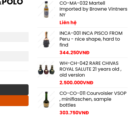
&POLO
CO-MA-032 Martell
Imported by Browne Vintners
NY
Liên hệ
INCA-001 INCA PISCO FROM
Peru - nice shape, hard to
find
344.250
VNĐ
WH-CH-042 RARE CHIVAS
ROYAL SALUTE 21 years old ,
old version
2.500.000
VNĐ
CO-CO-011 Courvoisier VSOP
, miniflaschen, sample
bottles
303.750
VNĐ