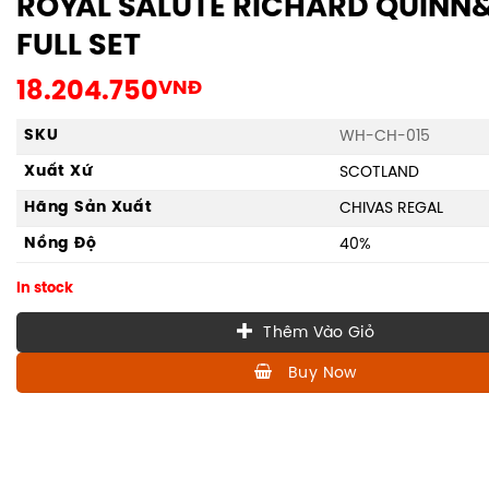
ROYAL SALUTE RICHARD QUINN
FULL SET
18.204.750
VNĐ
SKU
WH-CH-015
Xuất Xứ
SCOTLAND
Hãng Sản Xuất
CHIVAS REGAL
Nồng Độ
40%
In stock
Thêm Vào Giỏ
Buy Now