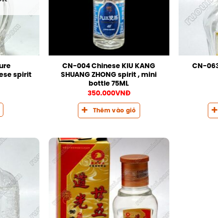
ure
CN-004 Chinese KIU KANG
CN-063
se spirit
SHUANG ZHONG spirit , mini
bottle 75ML
350.000
VNĐ
Thêm vào giỏ