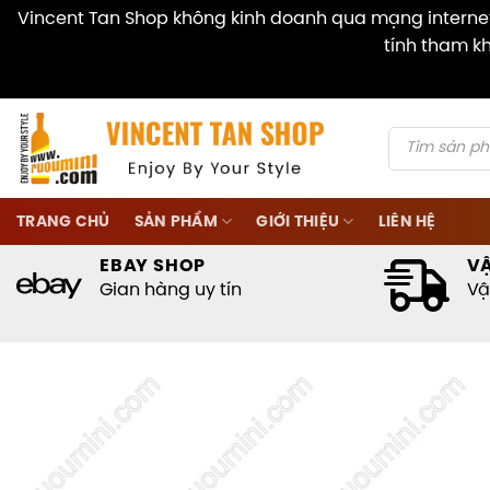
Vincent Tan Shop không kinh doanh qua mạng internet 
tính tham kh
Skip
to
content
Products
search
TRANG CHỦ
SẢN PHẨM
GIỚI THIỆU
LIÊN HỆ
EBAY SHOP
V
Gian hàng uy tín
Vậ