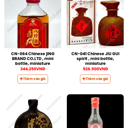
CN-064 Chinese jING
CN-041 Chinese JIU GUI
BRAND CO.LTD , mini
spirit , mini bottle,
bottle, miniature
miniature
344.250
VNĐ
526.500
VNĐ
Thêm vào giỏ
Thêm vào giỏ