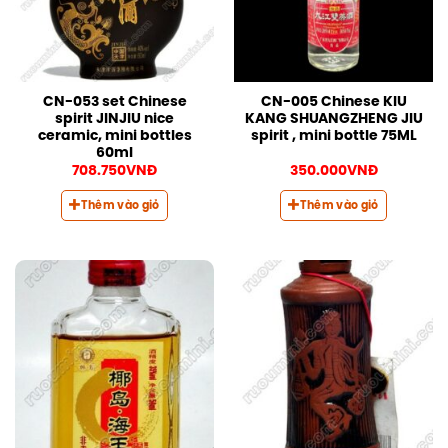
CN-053 set Chinese
CN-005 Chinese KIU
spirit JINJIU nice
KANG SHUANGZHENG JIU
ceramic, mini bottles
spirit , mini bottle 75ML
60ml
708.750
VNĐ
350.000
VNĐ
Thêm vào giỏ
Thêm vào giỏ