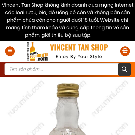
Vincent Tan Shop không kinh doanh qua mạng internet
các loại rượu, bia, đồ uống có cồn và không bán sản
phẩm chứa cồn cho người dưới 18 tuổi. Website chỉ
mang tính tham khảo và cung cấp thông tin về sản
phẩm, giới thiệu bộ sưu tập.
Dismiss
Skip
to
content
Products
search