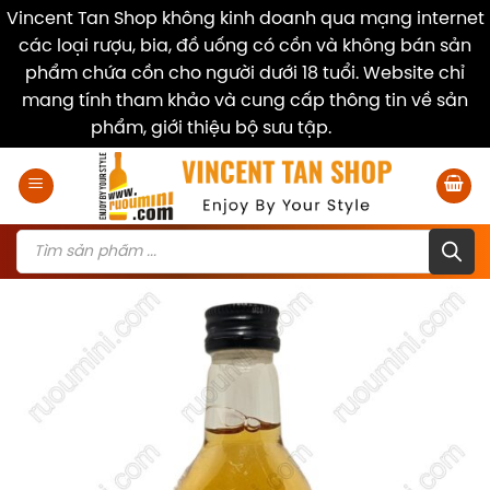
Vincent Tan Shop không kinh doanh qua mạng internet
các loại rượu, bia, đồ uống có cồn và không bán sản
phẩm chứa cồn cho người dưới 18 tuổi. Website chỉ
mang tính tham khảo và cung cấp thông tin về sản
phẩm, giới thiệu bộ sưu tập.
Dismiss
Skip
to
content
Products
search