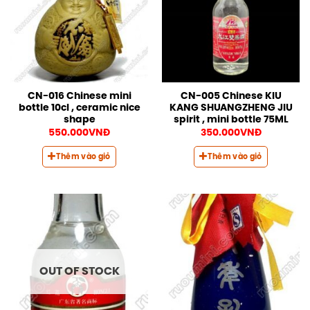
CN-016 Chinese mini
CN-005 Chinese KIU
bottle 10cl , ceramic nice
KANG SHUANGZHENG JIU
shape
spirit , mini bottle 75ML
550.000
VNĐ
350.000
VNĐ
Thêm vào giỏ
Thêm vào giỏ
OUT OF STOCK