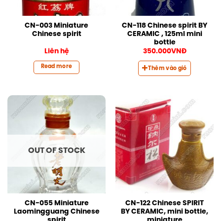
CN-003 Miniature
CN-118 Chinese spirit BY
Chinese spirit
CERAMIC , 125ml mini
bottle
Liên hệ
350.000
VNĐ
Read more
Thêm vào giỏ
OUT OF STOCK
CN-055 Miniature
CN-122 Chinese SPIRIT
Laomingguang Chinese
BY CERAMIC, mini bottle,
spirit
miniature