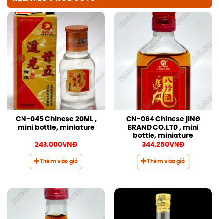
CN-045 Chinese 20ML ,
CN-064 Chinese jING
mini bottle, miniature
BRAND CO.LTD , mini
bottle, miniature
243.000
VNĐ
344.250
VNĐ
Thêm vào giỏ
Thêm vào giỏ