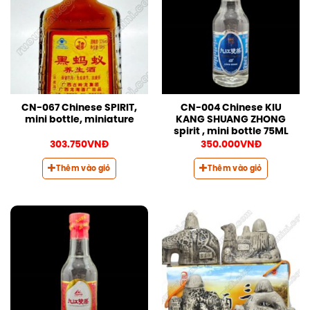
CN-067 Chinese SPIRIT,
CN-004 Chinese KIU
mini bottle, miniature
KANG SHUANG ZHONG
spirit , mini bottle 75ML
303.750
VNĐ
350.000
VNĐ
Thêm vào giỏ
Thêm vào giỏ