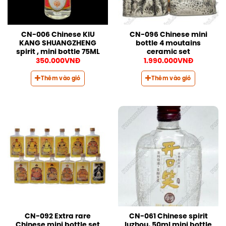
CN-006 Chinese KIU
CN-096 Chinese mini
KANG SHUANGZHENG
bottle 4 moutains
spirit , mini bottle 75ML
ceramic set
350.000
VNĐ
1.990.000
VNĐ
Thêm vào giỏ
Thêm vào giỏ
CN-092 Extra rare
CN-061 Chinese spirit
Chinese mini bottle set
luzhou, 50ml mini bottle