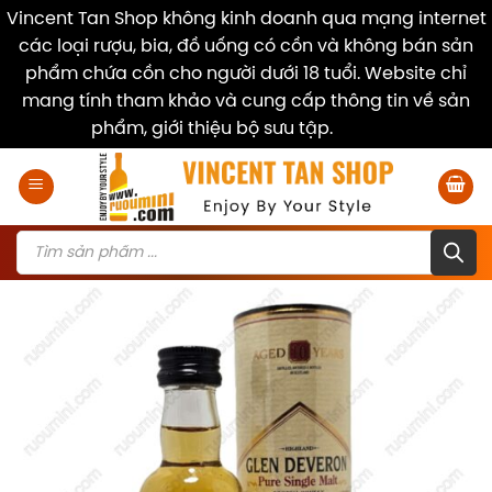
Vincent Tan Shop không kinh doanh qua mạng internet
các loại rượu, bia, đồ uống có cồn và không bán sản
phẩm chứa cồn cho người dưới 18 tuổi. Website chỉ
mang tính tham khảo và cung cấp thông tin về sản
phẩm, giới thiệu bộ sưu tập.
Dismiss
Skip
to
content
Products
search