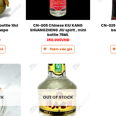
ottle 10cl
CN-005 Chinese KIU KANG
CN-029 C
shape
SHUANGZHENG JIU spirit , mini
bo
bottle 75ML
Đ
350.000
VNĐ
iỏ
Thêm vào giỏ
CK
OUT OF STOCK