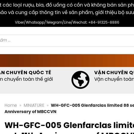
các loại rượu, bia, đồ uống có cồn và không bán sản p
ảo và cung cấp thông tin về sản phẩm, giới thiệu bộ sưu
Viber/Whatsapp/Telegram/Line/Wechat: +84-91325-8886
ẬN CHUYỂN QUỐC TẾ
VẬN CHUYỂN Q
n chuyển toàn thế giới
Vận chuyển toàn 
Home
»
MINIATURE
»
WH-GFC-005 Glenfarclas limited 88 set
Anniversary of MBCCVN
WH-GFC-005 Glenfarclas limit