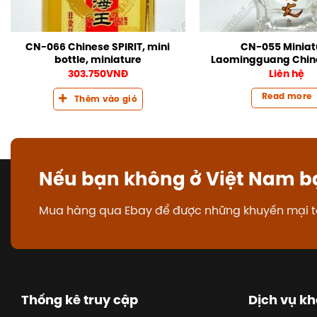
CN-066 Chinese SPIRIT, mini
CN-055 Miniat
bottle, miniature
Laomingguang Chine
303.750
VNĐ
Liên hệ
Read more
Thêm vào giỏ
Nếu bạn không ở Việt Nam b
Mua hàng qua Ebay để được những khuyến mại t
Thống kê truy cập
Dịch vụ k