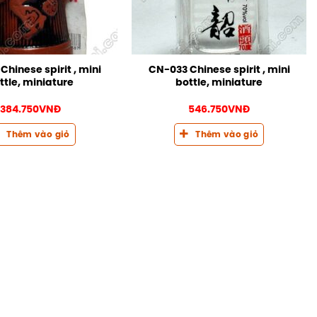
hinese spirit , mini
CN-033 Chinese spirit , mini
ttle, miniature
bottle, miniature
384.750
VNĐ
546.750
VNĐ
Thêm vào giỏ
Thêm vào giỏ