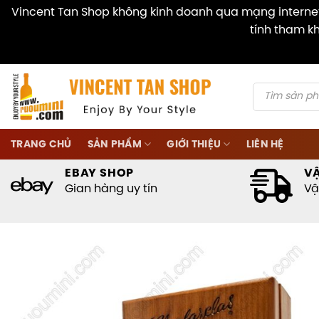
Vincent Tan Shop không kinh doanh qua mạng internet 
tính tham kh
Skip
to
content
Products
search
TRANG CHỦ
SẢN PHẨM
GIỚI THIỆU
LIÊN HỆ
EBAY SHOP
V
Gian hàng uy tín
Vậ