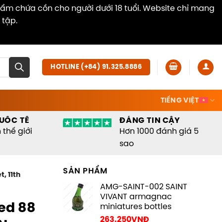
hẩm chứa cồn cho người dưới 18 tuổi. Website chỉ mang
 tập.
Dismiss
HOTLINE (+84) 91.325.8886
TIẾNG VIỆT
UỐC TẾ
ĐÁNG TIN CẬY
thế giới
Hơn 1000 đánh giá 5
sao
SẢN PHẨM
, 11th
AMG-SAINT-002 SAINT
VIVANT armagnac
ed 88
miniatures bottles
263.250
VNĐ