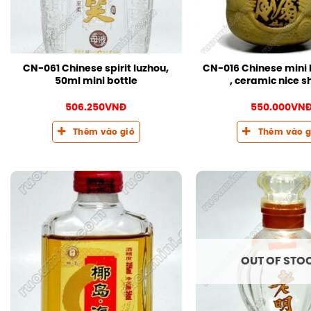
CN-061 Chinese spirit luzhou,
CN-016 Chinese mini b
50ml mini bottle
, ceramic nice 
506.250
VNĐ
550.000
VN
Thêm vào giỏ
Thêm vào g
OUT OF STO