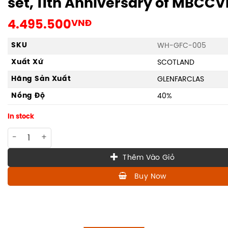
set, 11th Anniversary of MBCC
4.495.500
VNĐ
SKU
WH-GFC-005
Xuất Xứ
SCOTLAND
Hãng Sản Xuất
GLENFARCLAS
Nồng Độ
40%
In stock
WH-GFC-005 Glenfarclas limited 88 set, 11th Anniversary o
Thêm Vào Giỏ
Buy Now