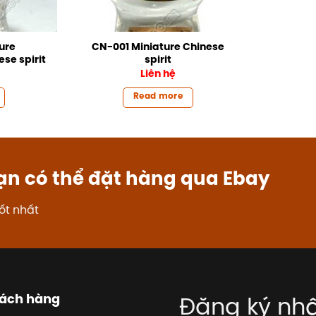
ure
CN-001 Miniature Chinese
se spirit
spirit
Liên hệ
Read more
ạn có thể đặt hàng qua Ebay
ốt nhất
hách hàng
Đăng ký nhậ