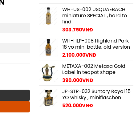
VN
WH-US-002 USQUAEBACH
miniature SPECIAL , hard to
find
303.750
VNĐ
WH-HLP-008 Highland Park
18 yo mini bottle, old version
2.100.000
VNĐ
METAXA-002 Metaxa Gold
Label in teapot shape
390.000
VNĐ
f MBCCVN quantity
JP-STR-032 Suntory Royal 15
YO whisky , miniflaschen
520.000
VNĐ