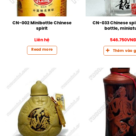
CN-002 Minibottle Chinese
CN-033 Chinese spir
spirit
bottle, miniat
Liên hệ
546.750
VN
Read more
Thêm vào g