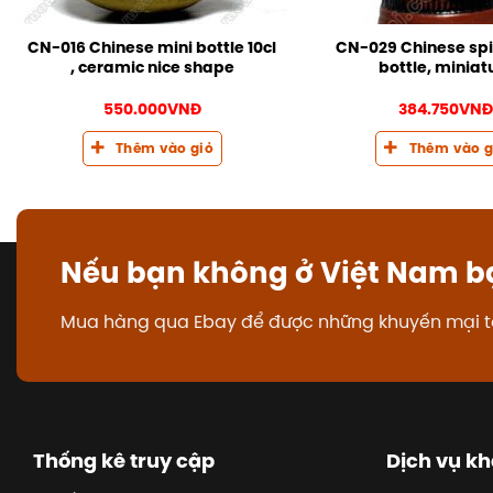
CN-016 Chinese mini bottle 10cl
CN-029 Chinese spir
, ceramic nice shape
bottle, miniat
550.000
VNĐ
384.750
VN
Thêm vào giỏ
Thêm vào g
Nếu bạn không ở Việt Nam b
Mua hàng qua Ebay để được những khuyến mại t
Thống kê truy cập
Dịch vụ k