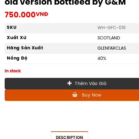
old version bottleed by G&M
750.000
VNĐ
SKU
WH-GFC-019
Xuất Xứ
SCOTLAND
Hãng Sản Xuất
GLENFARCLAS
Nồng Độ
40%
In stock
Thêm Vào Giỏ
Buy Now
DESCRIPTION