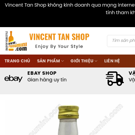
Vincent Tan Shop không kinh doanh qua mạng internet 
tính tham kh
Skip
to
content
Products
search
TRANG CHỦ
SẢN PHẨM
GIỚI THIỆU
LIÊN HỆ
EBAY SHOP
V
Gian hàng uy tín
Vậ