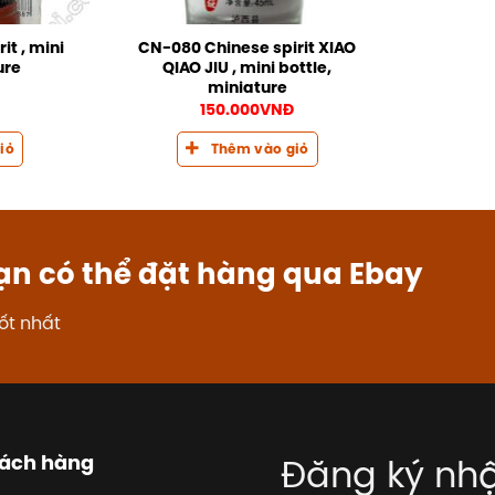
it , mini
CN-080 Chinese spirit XIAO
ure
QIAO JIU , mini bottle,
miniature
Đ
150.000
VNĐ
iỏ
Thêm vào giỏ
ạn có thể đặt hàng qua Ebay
ốt nhất
hách hàng
Đăng ký nhậ