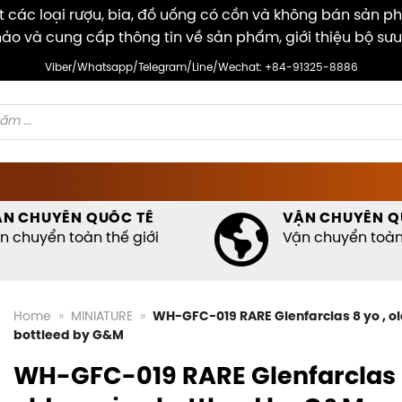
các loại rượu, bia, đồ uống có cồn và không bán sản p
ảo và cung cấp thông tin về sản phẩm, giới thiệu bộ sưu
Viber/Whatsapp/Telegram/Line/Wechat: +84-91325-8886
ẬN CHUYỂN QUỐC TẾ
VẬN CHUYỂN Q
n chuyển toàn thế giới
Vận chuyển toàn 
Home
»
MINIATURE
»
WH-GFC-019 RARE Glenfarclas 8 yo , ol
bottleed by G&M
WH-GFC-019 RARE Glenfarclas 8