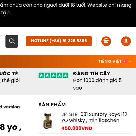
hẩm chứa cồn cho người dưới 18 tuổi. Website chỉ mang
 tập.
Dismiss
HOTLINE (+84) 91.325.8886
TIẾNG VIỆT
UỐC TẾ
ĐÁNG TIN CẬY
thế giới
Hơn 1000 đánh giá 5
sao
SẢN PHẨM
d version
JP-STR-031 Suntory Royal 12
YO whisky , miniflaschen
 yo ,
450.000
VNĐ