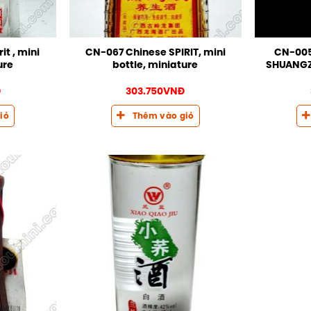
it , mini
CN-067 Chinese SPIRIT, mini
CN-005
ure
bottle, miniature
SHUANGZH
Đ
303.750
VNĐ
iỏ
Thêm vào giỏ