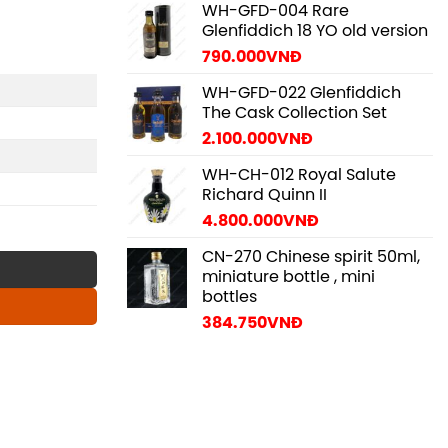
WH-GFD-004 Rare
Glenfiddich 18 YO old version
790.000
VNĐ
WH-GFD-022 Glenfiddich
The Cask Collection Set
2.100.000
VNĐ
WH-CH-012 Royal Salute
Richard Quinn II
4.800.000
VNĐ
CN-270 Chinese spirit 50ml,
miniature bottle , mini
bottles
384.750
VNĐ