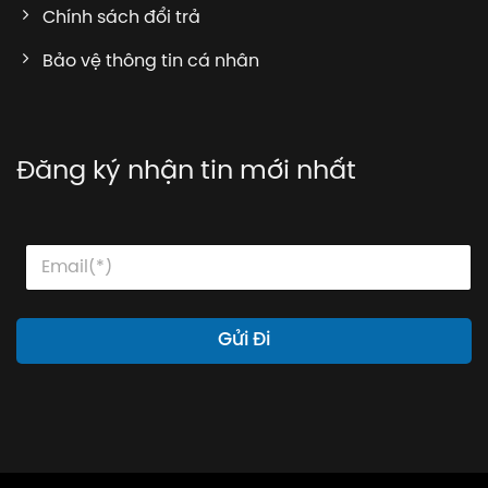
Chính sách đổi trả
Bảo vệ thông tin cá nhân
Đăng ký nhận tin mới nhất
E
E
E
m
m
m
a
a
a
i
i
i
l
l
l
Gửi Đi
E
*
m
a
i
l
*