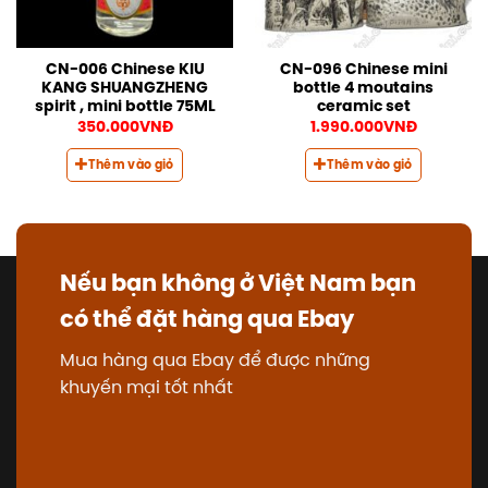
CN-006 Chinese KIU
CN-096 Chinese mini
KANG SHUANGZHENG
bottle 4 moutains
spirit , mini bottle 75ML
ceramic set
350.000
VNĐ
1.990.000
VNĐ
Thêm vào giỏ
Thêm vào giỏ
Nếu bạn không ở Việt Nam bạn
có thể đặt hàng qua Ebay
Mua hàng qua Ebay để được những
khuyến mại tốt nhất