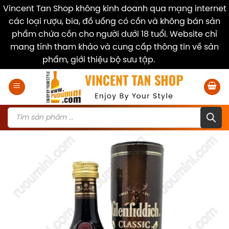
Vincent Tan Shop không kinh doanh qua mạng internet
các loại rượu, bia, đồ uống có cồn và không bán sản
phẩm chứa cồn cho người dưới 18 tuổi. Website chỉ
mang tính tham khảo và cung cấp thông tin về sản
phẩm, giới thiệu bộ sưu tập.
Dismiss
Skip
to
content
Products
search