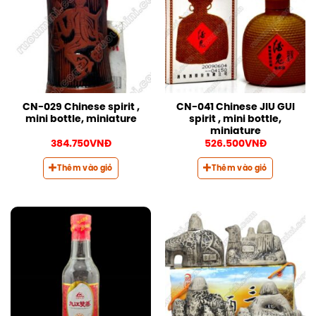
CN-029 Chinese spirit ,
CN-041 Chinese JIU GUI
mini bottle, miniature
spirit , mini bottle,
miniature
384.750
VNĐ
526.500
VNĐ
Thêm vào giỏ
Thêm vào giỏ