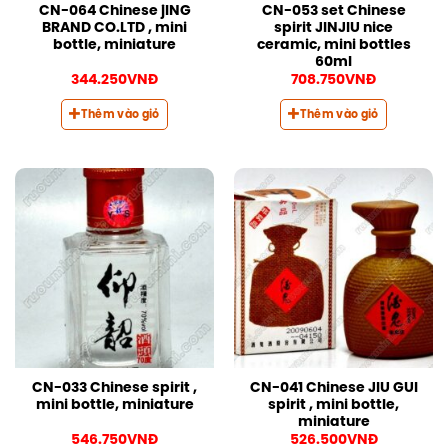
CN-064 Chinese jING
CN-053 set Chinese
BRAND CO.LTD , mini
spirit JINJIU nice
bottle, miniature
ceramic, mini bottles
60ml
344.250
VNĐ
708.750
VNĐ
Thêm vào giỏ
Thêm vào giỏ
CN-033 Chinese spirit ,
CN-041 Chinese JIU GUI
mini bottle, miniature
spirit , mini bottle,
miniature
546.750
VNĐ
526.500
VNĐ