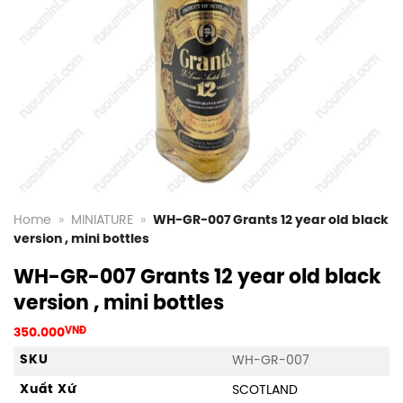
Home
»
MINIATURE
»
WH-GR-007 Grants 12 year old black
version , mini bottles
WH-GR-007 Grants 12 year old black
version , mini bottles
350.000
VNĐ
SKU
WH-GR-007
Xuất Xứ
SCOTLAND