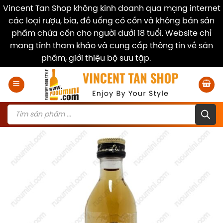
Vincent Tan Shop không kinh doanh qua mạng internet
các loại rượu, bia, đồ uống có cồn và không bán sản
phẩm chứa cồn cho người dưới 18 tuổi. Website chỉ
mang tính tham khảo và cung cấp thông tin về sản
phẩm, giới thiệu bộ sưu tập.
Dismiss
Skip
to
content
Products
search