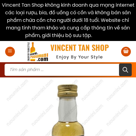
Vincent Tan Shop không kinh doanh qua mạng internet
các loại rượu, bia, đồ uống có cồn và không bán sản
phẩm chứa cồn cho người dưới 18 tuổi. Website chỉ
mang tính tham khảo và cung cấp thông tin về sản
phẩm, giới thiệu bộ sưu tập.
Dismiss
Skip
to
content
Products
search