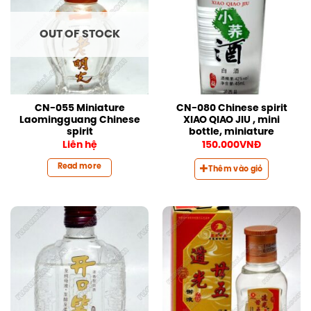
OUT OF STOCK
CN-055 Miniature
CN-080 Chinese spirit
Laomingguang Chinese
XIAO QIAO JIU , mini
spirit
bottle, miniature
Liên hệ
150.000
VNĐ
Read more
Thêm vào giỏ