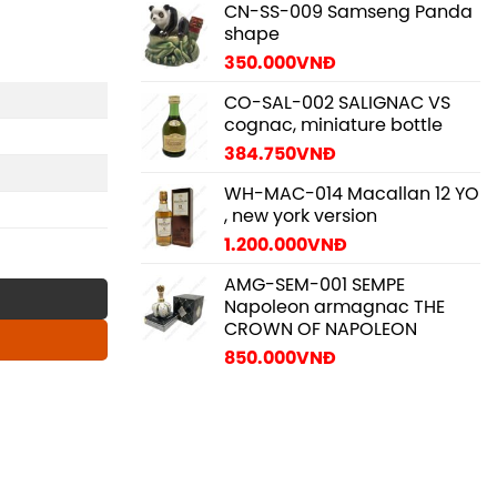
CN-SS-009 Samseng Panda
shape
350.000
VNĐ
CO-SAL-002 SALIGNAC VS
cognac, miniature bottle
384.750
VNĐ
WH-MAC-014 Macallan 12 YO
, new york version
1.200.000
VNĐ
AMG-SEM-001 SEMPE
Napoleon armagnac THE
CROWN OF NAPOLEON
850.000
VNĐ