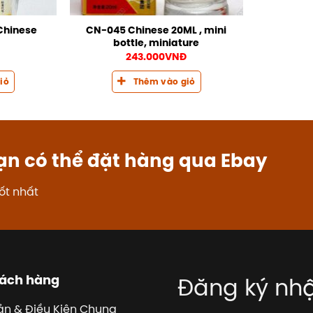
Chinese
CN-045 Chinese 20ML , mini
bottle, miniature
243.000
VNĐ
iỏ
Thêm vào giỏ
ạn có thể đặt hàng qua Ebay
ốt nhất
hách hàng
Đăng ký nhậ
ản & Điều Kiện Chung