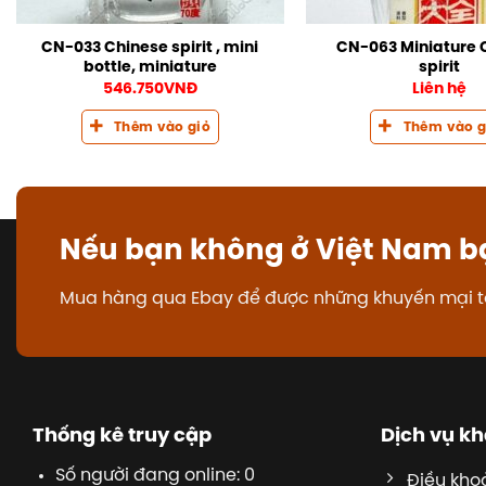
CN-033 Chinese spirit , mini
CN-063 Miniature 
bottle, miniature
spirit
546.750
VNĐ
Liên hệ
Thêm vào giỏ
Thêm vào g
Nếu bạn không ở Việt Nam b
Mua hàng qua Ebay để được những khuyến mại t
Thống kê truy cập
Dịch vụ k
Số người đang online: 0
Điều kho