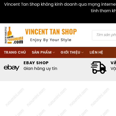
Vincent Tan Shop không kinh doanh qua mạng internet 
tính tham kh
Skip
to
content
Products
search
TRANG CHỦ
SẢN PHẨM
GIỚI THIỆU
LIÊN HỆ
EBAY SHOP
V
Gian hàng uy tín
Vậ