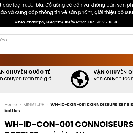
các loại rượu, bia, đồ uống có cồn và không bán sản p
ảo và cung cấp thông tin về sản phẩm, giới thiệu bộ sưu
Viber/Whatsapp/Telegram/Line/Wechat: +84-91325-8886
ẬN CHUYỂN QUỐC TẾ
VẬN CHUYỂN Q
n chuyển toàn thế giới
Vận chuyển toàn 
Home
»
MINIATURE
»
WH-ID-CON-001 CONNOISEURS SET 8 BO
bottles
WH-ID-CON-001 CONNOISEURS 