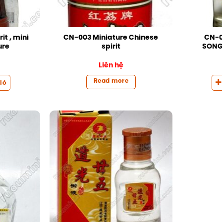
it , mini
CN-003 Miniature Chinese
CN-0
ure
spirit
SONGZ
Đ
Liên hệ
Read more
iỏ