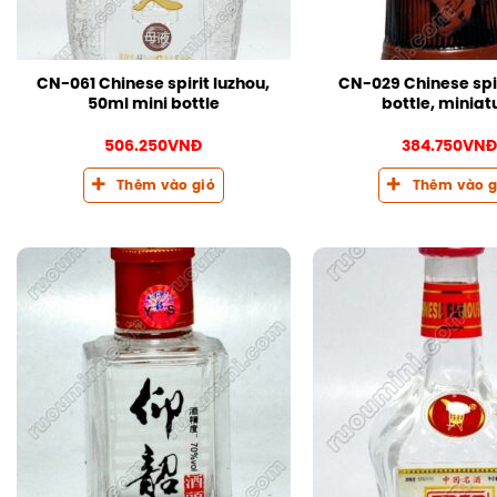
CN-061 Chinese spirit luzhou,
CN-029 Chinese spir
50ml mini bottle
bottle, miniat
506.250
VNĐ
384.750
VN
Thêm vào giỏ
Thêm vào g