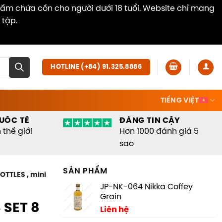
hẩm chứa cồn cho người dưới 18 tuổi. Website chỉ mang
 tập.
Dismiss
HOTLINE (+84) 91.325.8886
TIẾNG VIỆT
UỐC TẾ
ĐÁNG TIN CẬY
thế giới
Hơn 1000 đánh giá 5
sao
SẢN PHẨM
TTLES , mini
JP-NK-064 Nikka Coffey
Grain
SET 8
Liên hệ