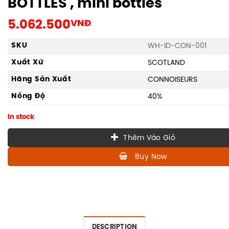
BOTTLES , mini bottles
5.062.500
VNĐ
SKU
WH-ID-CON-001
Xuất Xứ
SCOTLAND
Hãng Sản Xuất
CONNOISEURS
Nồng Độ
40%
In stock
Thêm Vào Giỏ
Buy Now
DESCRIPTION