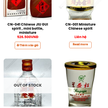
CN-041 Chinese JIU GUI
CN-001 Miniature
spirit , mini bottle,
Chinese spirit
miniature
526.500
VNĐ
Liên hệ
Read more
Thêm vào giỏ
OUT OF STOCK