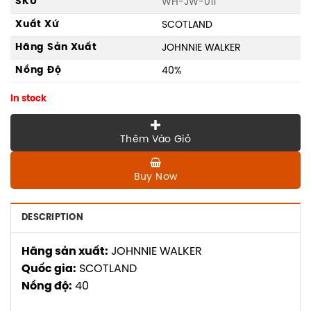
SKU
WH-JW-011
Xuất Xứ
SCOTLAND
Hãng Sản Xuất
JOHNNIE WALKER
Nồng Độ
40%
In stock
Thêm Vào Giỏ
Buy Now
DESCRIPTION
Hãng sản xuất:
JOHNNIE WALKER
Quốc gia:
SCOTLAND
Nồng độ:
40