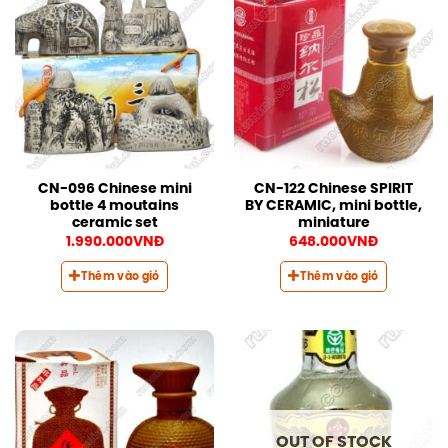
CN-096 Chinese mini
CN-122 Chinese SPIRIT
bottle 4 moutains
BY CERAMIC, mini bottle,
ceramic set
miniature
1.990.000
VNĐ
648.000
VNĐ
Thêm vào giỏ
Thêm vào giỏ
OUT OF STOCK