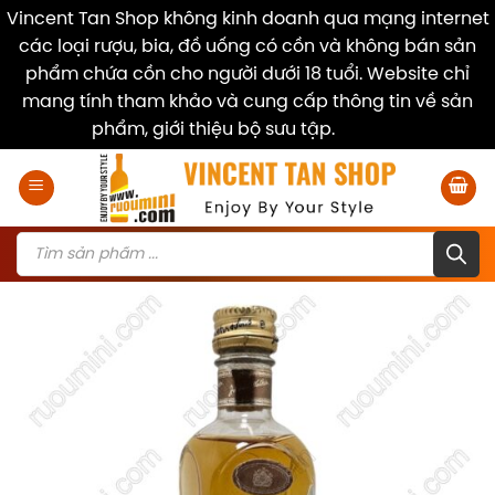
Vincent Tan Shop không kinh doanh qua mạng internet
các loại rượu, bia, đồ uống có cồn và không bán sản
phẩm chứa cồn cho người dưới 18 tuổi. Website chỉ
mang tính tham khảo và cung cấp thông tin về sản
phẩm, giới thiệu bộ sưu tập.
Dismiss
Skip
to
content
Products
search