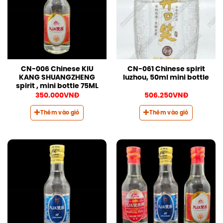
CN-006 Chinese KIU
CN-061 Chinese spirit
KANG SHUANGZHENG
luzhou, 50ml mini bottle
spirit , mini bottle 75ML
350.000
VNĐ
506.250
VNĐ
Thêm vào giỏ
Thêm vào giỏ