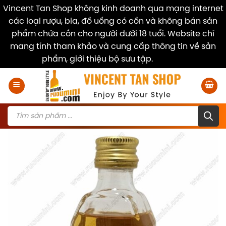
Vincent Tan Shop không kinh doanh qua mạng internet
các loại rượu, bia, đồ uống có cồn và không bán sản
phẩm chứa cồn cho người dưới 18 tuổi. Website chỉ
mang tính tham khảo và cung cấp thông tin về sản
phẩm, giới thiệu bộ sưu tập.
Dismiss
Skip
to
content
Products
search