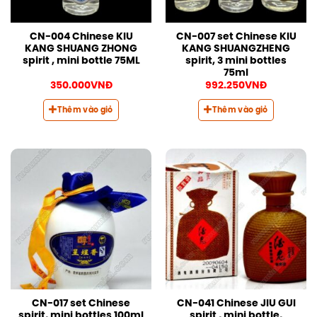
CN-004 Chinese KIU
CN-007 set Chinese KIU
KANG SHUANG ZHONG
KANG SHUANGZHENG
spirit , mini bottle 75ML
spirit, 3 mini bottles
75ml
350.000
VNĐ
992.250
VNĐ
Thêm vào giỏ
Thêm vào giỏ
CN-017 set Chinese
CN-041 Chinese JIU GUI
spirit, mini bottles 100ml
spirit , mini bottle,