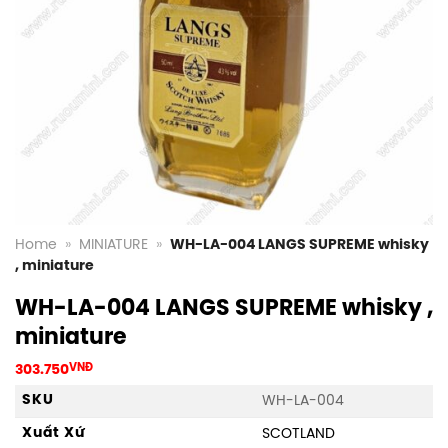
Home
»
MINIATURE
»
WH-LA-004 LANGS SUPREME whisky
, miniature
WH-LA-004 LANGS SUPREME whisky ,
miniature
303.750
VNĐ
SKU
WH-LA-004
Xuất Xứ
SCOTLAND