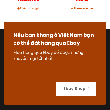
526.500
VNĐ
Liên hệ
Thêm vào giỏ
Thêm vào giỏ
Nếu bạn không ở Việt Nam bạn
có thể đặt hàng qua Ebay
Mua hàng qua Ebay để được những
khuyến mại tốt nhất
Ebay Shop