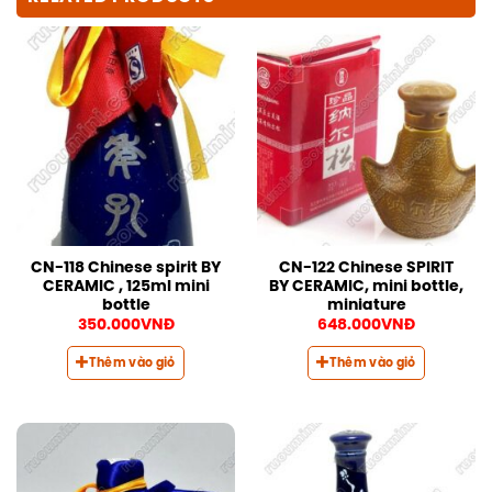
CN-118 Chinese spirit BY
CN-122 Chinese SPIRIT
CERAMIC , 125ml mini
BY CERAMIC, mini bottle,
bottle
miniature
350.000
VNĐ
648.000
VNĐ
Thêm vào giỏ
Thêm vào giỏ