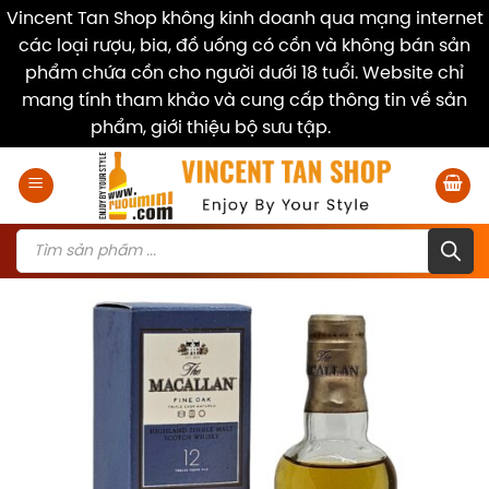
Vincent Tan Shop không kinh doanh qua mạng internet
các loại rượu, bia, đồ uống có cồn và không bán sản
phẩm chứa cồn cho người dưới 18 tuổi. Website chỉ
mang tính tham khảo và cung cấp thông tin về sản
phẩm, giới thiệu bộ sưu tập.
Dismiss
Skip
to
content
Products
search