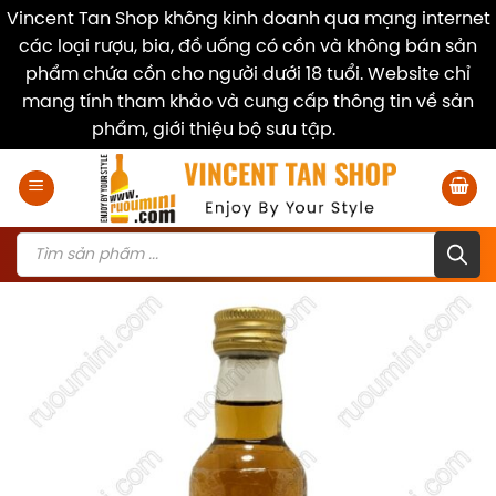
Vincent Tan Shop không kinh doanh qua mạng internet
các loại rượu, bia, đồ uống có cồn và không bán sản
phẩm chứa cồn cho người dưới 18 tuổi. Website chỉ
mang tính tham khảo và cung cấp thông tin về sản
phẩm, giới thiệu bộ sưu tập.
Dismiss
Skip
to
content
Products
search