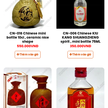
CN-016 Chinese mini
CN-006 Chinese KIU
bottle 10cl , ceramic nice
KANG SHUANGZHENG
shape
spirit , mini bottle 75ML
550.000
VNĐ
350.000
VNĐ
Thêm vào giỏ
Thêm vào giỏ