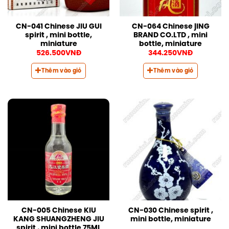
CN-041 Chinese JIU GUI
CN-064 Chinese jING
spirit , mini bottle,
BRAND CO.LTD , mini
miniature
bottle, miniature
526.500
VNĐ
344.250
VNĐ
Thêm vào giỏ
Thêm vào giỏ
CN-005 Chinese KIU
CN-030 Chinese spirit ,
KANG SHUANGZHENG JIU
mini bottle, miniature
spirit , mini bottle 75ML