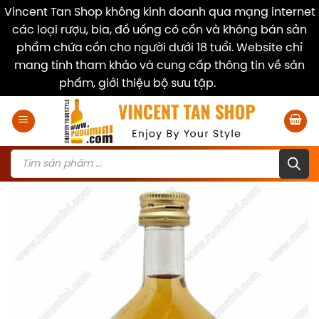
Vincent Tan Shop không kinh doanh qua mạng internet
các loại rượu, bia, đồ uống có cồn và không bán sản
phẩm chứa cồn cho người dưới 18 tuổi. Website chỉ
mang tính tham khảo và cung cấp thông tin về sản
phẩm, giới thiệu bộ sưu tập.
Dismiss
Skip
to
content
Products
search